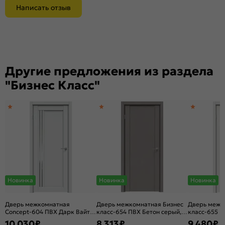
Написать отзыв
Другие предложения из раздела
"Бизнес Класс"
Новинка
Новинка
Новинка
Дверь межкомнатная
Дверь межкомнатная Бизнес
Дверь межк
Concept-604 ПВХ Дарк Вайт,
класс-654 ПВХ Бетон серый,
класс-655 П
без декора, остекленная,
без декора, глухая, без
глухая, без 
10 030
₽
8 313
₽
9 480
₽