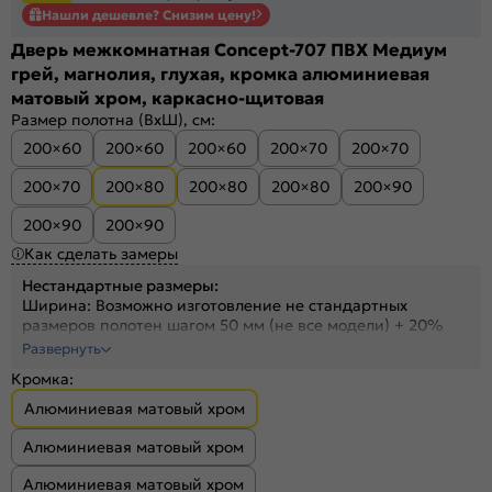
Нашли дешевле? Снизим цену!
Дверь межкомнатная Concept-707 ПВХ Медиум
грей, магнолия, глухая, кромка алюминиевая
матовый хром, каркасно-щитовая
Размер полотна (ВхШ), см:
200×60
200×60
200×60
200×70
200×70
200×70
200×80
200×80
200×80
200×90
200×90
200×90
Как сделать замеры
Нестандартные размеры:
Ширина: Возможно изготовление не стандартных
размеров полотен шагом 50 мм (не все модели) + 20%
Высота: На полотна высотой от 1700 до 2300 мм +30%
Развернуть
Высота: На полотна высотой от 2300 до 2400 мм +40%
Кромка:
Алюминиевая матовый хром
Алюминиевая матовый хром
Алюминиевая матовый хром