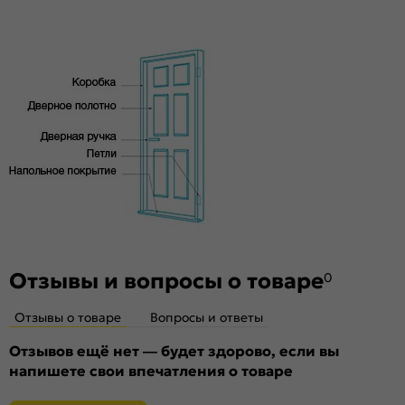
Уровень шумоизоляции:
Средний ( 26дБ)
Фрезеровка под замок:
Да
Фрезеровка под петли:
Да
Износостойкость:
Умеренное использование
Пропускает свет:
Нет
Подходит под двухстворчатый проём:
Да
Гарантия (лет):
1.6
Материал:
Композитный мебельный щит на основе
высококачественного соснового бруса и MDF.
Отзывы и вопросы о товаре
0
Отзывы о товаре
Вопросы и ответы
Отзывов ещё нет — будет здорово, если вы
напишете свои впечатления о товаре