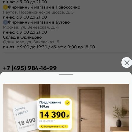
пн-вс: с 9:00 до 21:00
Фирменный магазин в Новокосино
Реутов, Носовихинское шоссе, д. 5
пн-вс: с 9:00 до 21:00
Фирменный магазин в Бутово
Москва, ул. Венёвская, д. 4
пн-вс: с 9:00 до 21:00
Склад в Одинцово
Одинцово, ул. Баковская, 5
пн-пт: с 9:00 до 19:30
/
сб-вс: с 9:00 до 18:00
+7 (495) 984-16-99
Заказать звонок
Стать дилером
Расскажите о нас
Поделиться
Оцените магазин