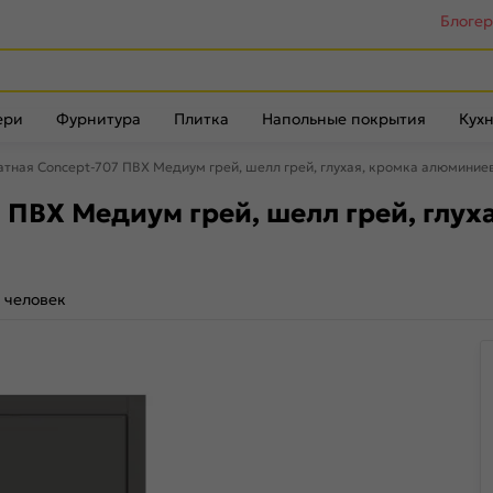
Блоге
ери
Фурнитура
Плитка
Напольные покрытия
Кухн
тная Concept-707 ПВХ Медиум грей, шелл грей, глухая, кромка алюминие
 ПВХ Медиум грей, шелл грей, глух
 человек