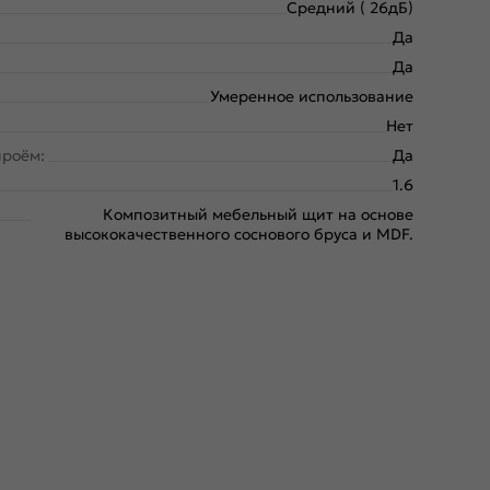
Средний ( 26дБ)
Да
Да
Умеренное использование
Нет
проём:
Да
1.6
Композитный мебельный щит на основе
высококачественного соснового бруса и MDF.