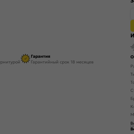
З
И
Гарантия
О
урнитурой
Гарантийный срок 18 месяцев
Р
Т
Т
С
Б
К
М
В
В