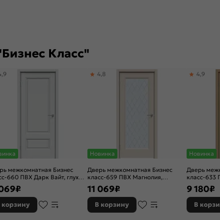
"Бизнес Класс"
4,9
4,8
4,9
винка
Новинка
Новинка
рь межкомнатная Бизнес
Дверь межкомнатная Бизнес
Дверь меж
сс-660 ПВХ Дарк Вайт, глухая,
класс-659 ПВХ Магнолия,
класс-633 
 стекла, без кромки,
остекленная, ромб, без кромки,
без декора
 069
₽
11 069
₽
9 180
₽
енчатая
филенчатая
без кромки
 корзину
В корзину
В корз