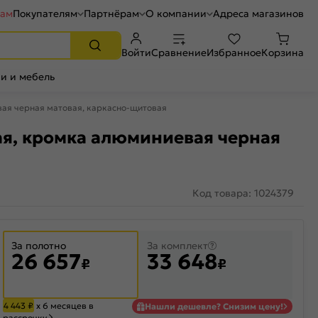
рам
Покупателям
Партнёрам
О компании
Адреса магазинов
Войти
Сравнение
Избранное
Корзина
и и мебель
вая черная матовая, каркасно-щитовая
ая, кромка алюминиевая черная
Код товара: 1024379
За полотно
За комплект
26 657
33 648
₽
₽
4 443
₽
х 6 месяцев в
Нашли дешевле? Снизим цену!
рассрочку