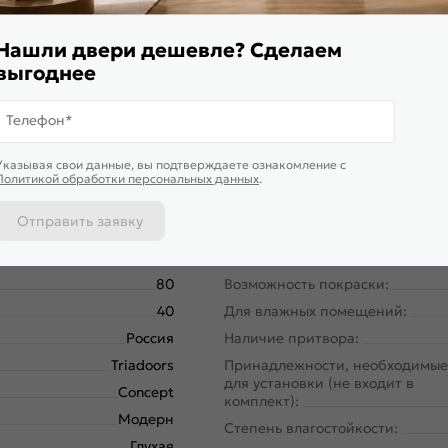
Нашли двери дешевле? Сделаем
выгоднее
Телефон*
Указывая свои данные, вы подтверждаете ознакомление c
Политикой обработки персональных данных
.
FDC707M2207
Тип погонажных изделий:
Отправить заявку
Межкомнатные двери
Кромка:
200
Поверхность:
80
Возможность покраски:
40
Для влажных помещений:
Россия
Наличие притвора:
Triadoors
Принадлежности, необходимые
для установки (не входит в
Concept
комплект):
Модерн
Степень влагостойкости:
Глухая