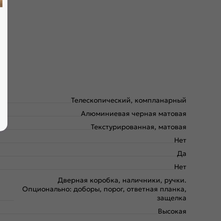
Телескопический, компланарный
Алюминиевая черная матовая
Текстурированная, матовая
Нет
Да
Нет
Дверная коробка, наличники, ручки.
Опционально: доборы, порог, ответная планка,
защелка
Высокая