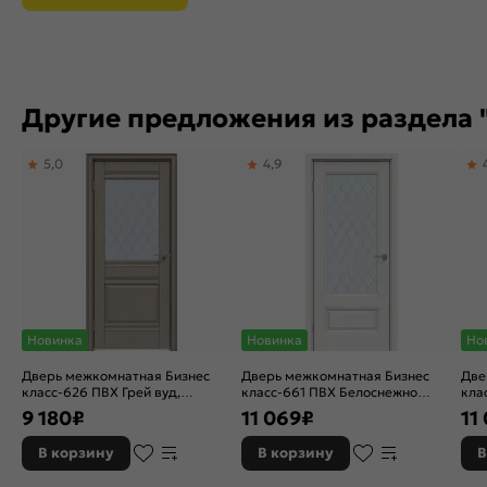
Другие предложения из раздела 
5,0
4,9
Новинка
Новинка
Но
Дверь межкомнатная Бизнес
Дверь межкомнатная Бизнес
Две
класс-626 ПВХ Грей вуд,
класс-661 ПВХ Белоснежно
кла
остекленная, ромб, без кромки,
матовый, остекленная, ромб, без
без
9 180
₽
11 069
₽
11
филенчатая
кромки, филенчатая
фил
В корзину
В корзину
В