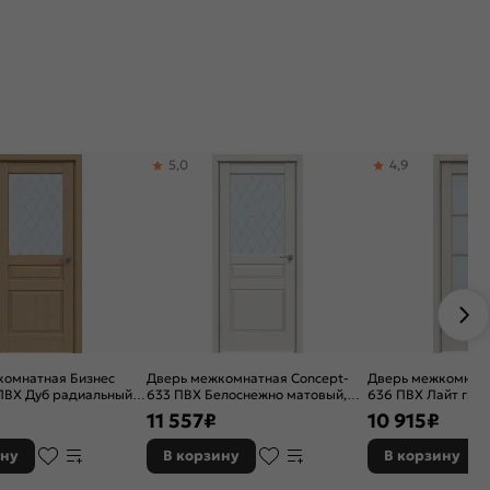
5,0
4,9
комнатная Бизнес
Дверь межкомнатная Concept-
Дверь межкомнатн
ПВХ Дуб радиальный,
633 ПВХ Белоснежно матовый,
636 ПВХ Лайт грей
, остекленная, ромб,
остекленная, ромб, без кромки,
сатинат белый, бе
11 557
₽
10 915
₽
, филенчатая
царговая
царговая
ину
В корзину
В корзину