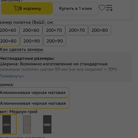
В корзину
Купить в 1 клик
азмер полотна (ВхШ), см:
200×60
200×60
200×70
200×70
200×80
200×80
200×90
200×90
Как сделать замеры
Нестандартные размеры:
Ширина: Возможно изготовление не стандартных
размеров полотен шагом 50 мм (не все модели) + 20%
Высота: На полотна высотой от 1700 до 2300 мм +30%
Развернуть
Высота: На полотна высотой от 2300 до 2400 мм +40%
ромка:
Алюминиевая черная матовая
Алюминиевая черная матовая
вет:
Медиум грей