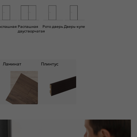
аспашная
Распашная
Рото дверь
Дверь-купе
двустворчатая
Ламинат
Плинтус