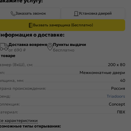
акажите услугу:
Заказать звонок
Установка дверей
Вызвать замерщика (Бесплатно)
нформация о доставке:
Доставка вовремя
Пункты выдачи
от 690 ₽
бесплатно
 товаре
азмер (ВхШ), см:
200 x 80
ип:
Межкомнатные двери
олщина, мм:
40
трана происхождения:
Россия
ренд:
Triadoors
оллекция:
Concept
атериал:
ПВХ
се характеристики
озможные типы открывания: