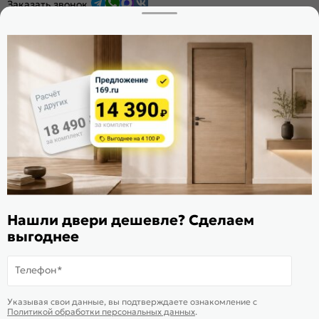
Заказать звонок
Стать дилером
Расскажите о нас
Поделиться
Оцените магазин
ИКС 1340
© 2010—2026 Склад Дверей 169.RU
Пользовательское соглашение
Нашли двери дешевле? Сделаем
Политика обработки персональных данных
выгоднее
Карта сайта
Телефон*
Подобрать аналог
Смотреть похожие
Указывая свои данные, вы подтверждаете ознакомление c
Товар раскупили
Политикой обработки персональных данных
.