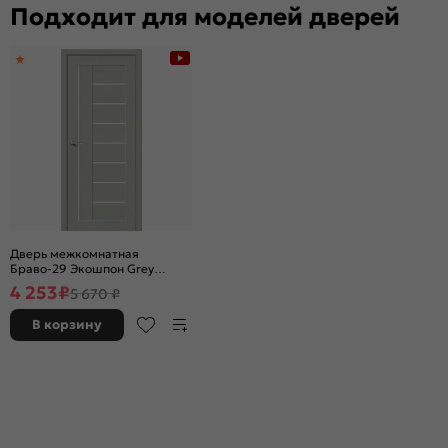
Подходит для моделей дверей
Дверь межкомнатная
Браво-29 Экошпон Grey
Wood, остекленная, magic fog,
4 253
₽
5 670 ₽
без кромки, царговая
В корзину