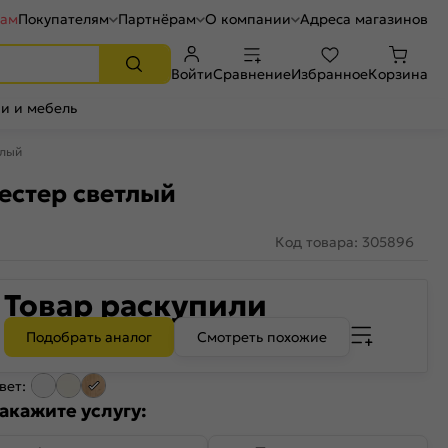
рам
Покупателям
Партнёрам
О компании
Адреса магазинов
Войти
Сравнение
Избранное
Корзина
и и мебель
тлый
естер светлый
Код товара: 305896
Товар раскупили
Подобрать аналог
Смотреть похожие
вет:
акажите услугу: