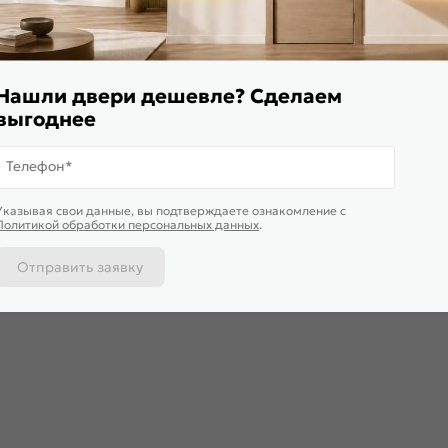
Нашли двери дешевле? Сделаем
 вы напишете свои впечатления о товаре
выгоднее
Телефон*
Указывая свои данные, вы подтверждаете ознакомление c
Политикой обработки персональных данных
.
Отправить заявку