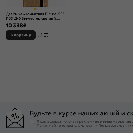
Дверь межкомнатная Future-655
ПВХ Дуб Винчестер светлый,
остекленная, лакобель чёрный,
10 338
₽
без кромки, царговая
В корзину
Будьте в курсе наших акций и с
Я соглашаюсь получать рекламные и иные маркетинго
Политикой конфиденциальности
и
Пользовательским