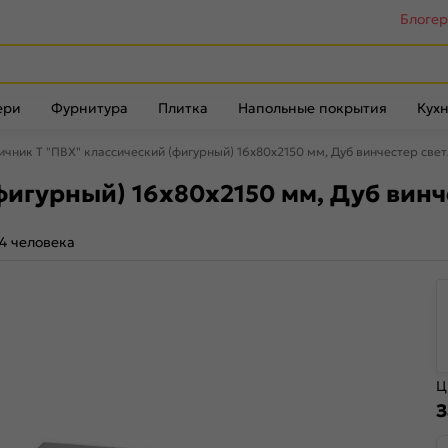
Блоге
ери
Фурнитура
Плитка
Напольные покрытия
Кухн
ичник Т "ПВХ" классический (фигурный) 16х80x2150 мм, Дуб винчестер све
фигурный) 16х80x2150 мм, Дуб винч
4 человека
Ц
З