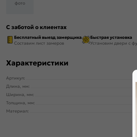
фото
С заботой о клиентах
Бесплатный выезд замерщика
Быстрая установка
Составим лист замеров
Установим двери с ф
Характеристики
Артикул:
Длина, мм:
Ширина, мм:
Толщина, мм:
Материал: