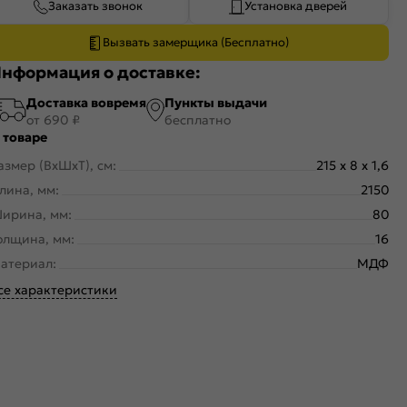
Заказать звонок
Установка дверей
Вызвать замерщика (Бесплатно)
нформация о доставке:
Доставка вовремя
Пункты выдачи
от 690 ₽
бесплатно
 товаре
азмер (ВхШхТ), см:
215 x 8 x 1,6
лина, мм:
2150
ирина, мм:
80
олщина, мм:
16
атериал:
МДФ
се характеристики