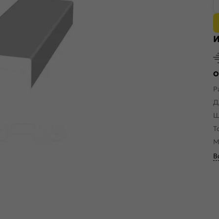
И
О
Р
Д
Ш
Т
М
В