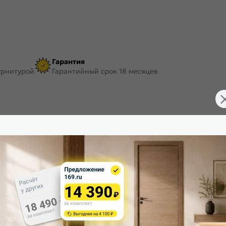
Гарантия
урнитурой
Гарантийный срок 18 месяцев
FDT200006
Цвет:
2150
Тип погонажного изделия:
80
Покрытие:
16
Форма:
МДФ