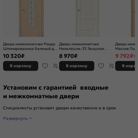
Дверь межкомнатная Рондо
Дверь межкомнатная
Дверь межк
Шпонированные Беленый дуб,
Неоклассик-33 Экошпон
Массив Под 
остекленная, сатинат белый
Nordic Oak, остекленная,
остекленная
10 320
₽
8 970
₽
9 792
₽
11
художественный, каркасно-
white сrystal, кромка нет,
без кромки,
щитовая
филенчатая
В корзину
В корзину
В корз
Установим с гарантией входные
и межкомнатные двери
Специалисты установят двери качественно и в срок
Развернуть