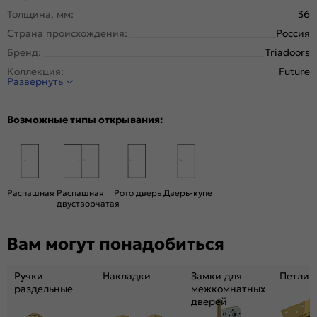
Толщина, мм:
36
Страна происхождения:
Россия
Бренд:
Triadoors
Коллекция:
Future
Развернуть
Стиль:
Модерн
Тип двери:
Остекленная
Возможные типы открывания:
Система открывания:
Раздвижная, Классическая
Конструкция двери:
Царговая
Цвет:
Дуб Винчестер светлый
Общий цвет:
Бежевый
Распашная
Распашная
Рото дверь
Дверь-купе
двустворчатая
Стекло:
Лакобель чёрный
Вес, кг:
26
Вам могут понадобиться
Размер упаковки:
201* 81 *4,6
Тип коробки:
с уплотнителем
Ручки
Накладки
Замки для
Петли
Тип погонажных изделий:
теллескопический, кампланарный
раздельные
межкомнатных
дверей
Кромка:
Нет