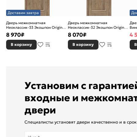
Доставим завтра
До
Дверь межкомнатная
Дверь межкомнатная
Две
Неоклассик-33 Экошпон Original
Неоклассик-32 Экошпон Original
Вини
Oak, остекленная, white сrystal,
Oak, глухая, кромка нет,
ски
8 970
₽
8 070
₽
4 
кромка нет, филенчатая
филенчатая
В корзину
В корзину
В
Установим с гаранти
входные и межкомна
двери
Специалисты установят двери качественно и в срок