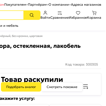
рам
Покупателям
Партнёрам
О компании
Адреса магазинов
Войти
Сравнение
Избранное
Корзина
и и мебель
чёрный, без кромки, царговая
ора, остекленная, лакобель
Код товара: 300305
Товар раскупили
Подобрать аналог
Смотреть похожие
акажите услугу: