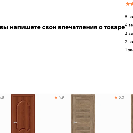
5 з
4 з
 вы напишете свои впечатления о товаре
3 з
2 з
1 з
4,8
4,9
5,0