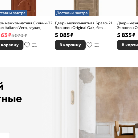
ставим завтра
Доставим завтра
рь межкомнатная Скинни-32
Дверь межкомнатная Браво-21
Дверь меж
л Italiano Vero, глухая,
Экошпон Original Oak, без
Экошпон Or
новая
декора, глухая, без стекла, без
остекленная
563
₽
5 085
₽
5 835
₽
5 070 ₽
кромки, царговая
кромки, ца
 корзину
В корзину
В корз
ей
тные