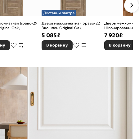
Доставим завтра
комнатная Браво-29
Дверь межкомнатная Браво-22
Дверь межкомнат
iginal Oak,
Экошпон Original Oak,
Шпонированные Ф-
, magic fog, без
остекленная, magic fog, без
глухая, каркасно-
5 085
₽
7 920
₽
рговая
кромки, царговая
ину
В корзину
В корзину