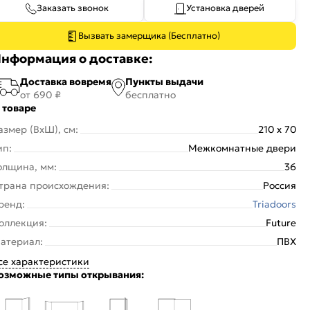
Заказать звонок
Установка дверей
Вызвать замерщика (Бесплатно)
нформация о доставке:
Доставка вовремя
Пункты выдачи
от 690 ₽
бесплатно
 товаре
азмер (ВхШ), см:
210 x 70
ип:
Межкомнатные двери
олщина, мм:
36
трана происхождения:
Россия
ренд:
Triadoors
оллекция:
Future
атериал:
ПВХ
се характеристики
озможные типы открывания: