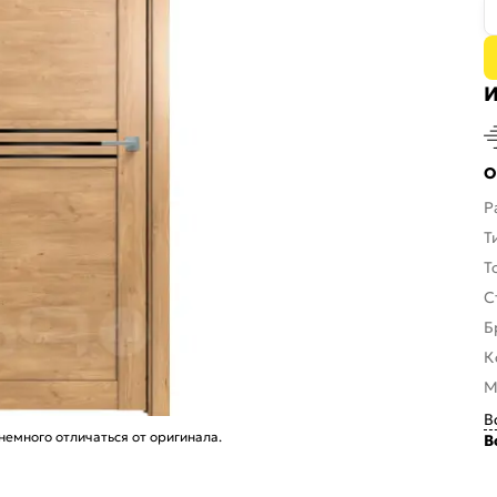
И
О
Р
Т
Т
С
Б
К
М
В
емного отличаться от оригинала.
В