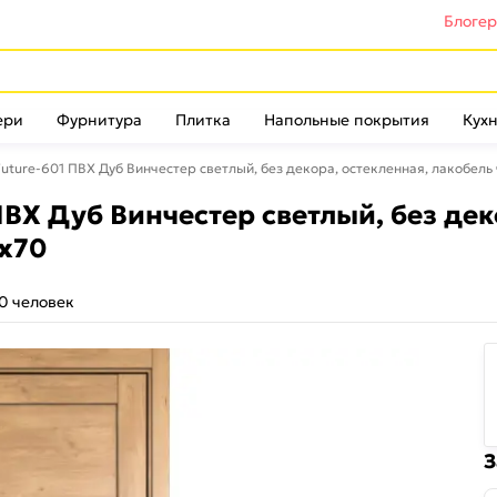
Блоге
ери
Фурнитура
Плитка
Напольные покрытия
Кухн
ture-601 ПВХ Дуб Винчестер светлый, без декора, остекленная, лакобель 
ВХ Дуб Винчестер светлый, без дек
0x70
0 человек
З