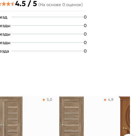
4.5 / 5
(На основе 0 оценок)
везд
0
везды
0
везды
0
везды
0
везда
0
5,0
4,9