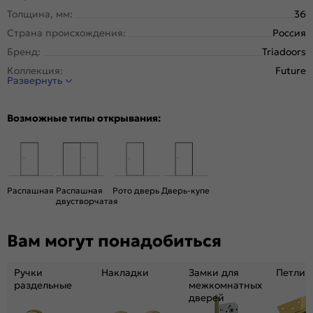
Толщина, мм:
36
Страна происхождения:
Россия
Бренд:
Triadoors
Коллекция:
Future
Развернуть
Стиль:
Модерн
Тип двери:
Остекленная
Возможные типы открывания:
Система открывания:
Раздвижная, Классическая
Конструкция двери:
Царговая
Цвет:
Дуб Винчестер светлый
Общий цвет:
Коричневый, Бежевый
Распашная
Распашная
Рото дверь
Дверь-купе
двустворчатая
Стекло:
Лакобель чёрный
Вес, кг:
22.5
Вам могут понадобиться
Тип коробки:
С уплотнителем
Тип погонажных изделий:
Теллескопический, кампланарный
Ручки
Накладки
Замки для
Петли
Кромка:
Нет
раздельные
межкомнатных
дверей
Поверхность:
Гладкая, матовая