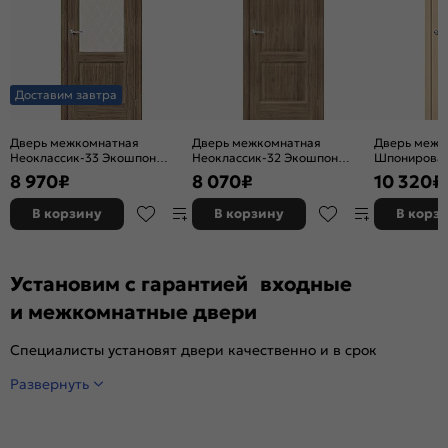
Доставим завтра
Дверь межкомнатная
Дверь межкомнатная
Дверь межк
Неоклассик-33 Экошпон
Неоклассик-32 Экошпон
Шпонирован
Original Oak, остекленная,
Original Oak, глухая, кромка
остекленная
8 970
₽
8 070
₽
10 320
₽
white сrystal, кромка нет,
нет, филенчатая
художествен
филенчатая
щитовая
В корзину
В корзину
В корз
Установим с гарантией входные
и межкомнатные двери
Специалисты установят двери качественно и в срок
Развернуть