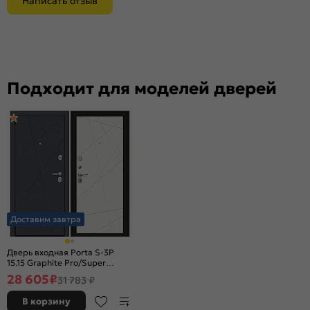
Написать отзыв
Подходит для моделей дверей
Доставим завтра
Дверь входная Porta S-3P
15.15 Graphite Pro/Super
White, 2 замка, с ночной
28 605
₽
31 783 ₽
задвижкой
В корзину