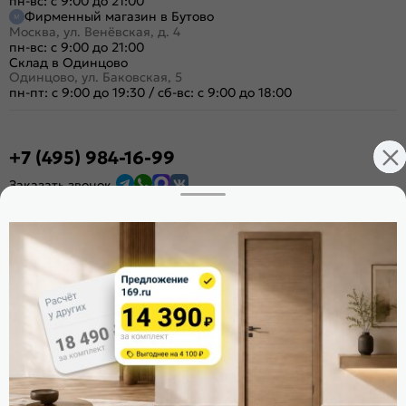
пн-вс: с 9:00 до 21:00
Фирменный магазин в Бутово
Москва, ул. Венёвская, д. 4
пн-вс: с 9:00 до 21:00
Склад в Одинцово
Одинцово, ул. Баковская, 5
пн-пт: с 9:00 до 19:30
/
сб-вс: с 9:00 до 18:00
+7 (495) 984-16-99
Заказать звонок
Стать дилером
Расскажите о нас
Поделиться
Оцените магазин
ИКС 1340
© 2010—2026 Склад Дверей 169.RU