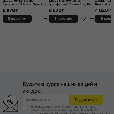
Дверь межкомнатная
Дверь межкомнатная
Дверь межк
Граффити-32 Винил Grey Pro,
Граффити-42 Винил Grey Pro,
Винил Grey P
глухая, каркасно-щитовая
глухая, каркасно-щитовая
каркасно-щ
6 870
₽
6 870
₽
4 020
₽
В корзину
В корзину
В корз
Будьте в курсе наших акций и
скидок!
Подписаться
Электронная почта
Я соглашаюсь получать рекламные и иные
маркетинговые сообщения от ООО «169». Я
предоставляю согласие на обработку персональных