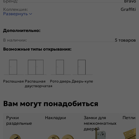
Бренд:
Bravo
Коллекция:
Graffiti
Развернуть
Стиль:
Модерн
Тип двери:
Глухая
Дополнительно:
Система открывания:
Раздвижная, Классическая
В наличии:
5 товаров
Конструкция двери:
Каркасно-щитовая
Возможные типы открывания:
Цвет:
Grey Pro
Общий цвет:
Серый
Вес, кг:
15
Кромка:
Обычная
Распашная
Распашная
Рото дверь
Дверь-купе
Поверхность:
Гладкая, приятная на ощупь
двустворчатая
Объём, м. куб.:
0.06
Вам могут понадобиться
Подходит под двухстворчатый проём:
Да
Гарантия (лет):
1.6
Ручки
Накладки
Замки для
Петли
Материал:
МДФ, жесткий сотовый наполнитель.
раздельные
межкомнатных
дверей