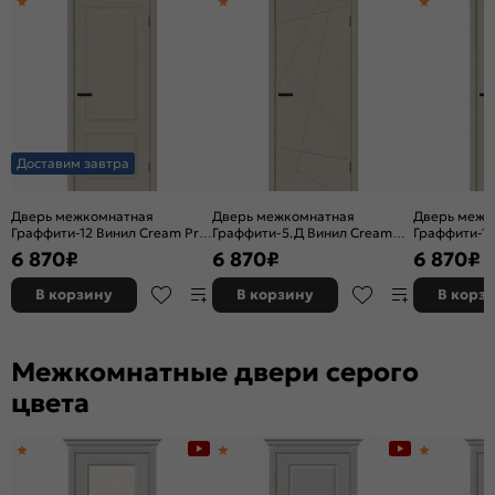
Доставим завтра
Дверь межкомнатная
Дверь межкомнатная
Дверь межк
Граффити-12 Винил Cream Pro,
Граффити-5.Д Винил Cream
Граффити-10
глухая, каркасно-щитовая
Pro, глухая, каркасно-
глухая, кар
6 870
₽
6 870
₽
6 870
₽
щитовая
В корзину
В корзину
В корз
Межкомнатные двери серого
цвета