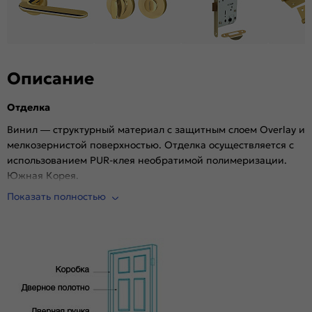
Описание
Отделка
Винил — структурный материал с защитным слоем Overlay и
мелкозернистой поверхностью. Отделка осуществляется с
использованием PUR-клея необратимой полимеризации.
Южная Корея.
Комплектующие
Показать полностью
Телескопические погонажные изделия для качественного
регулируемого монтажа. Дверная коробка с TPE-
уплотнителем для мягкого закрывания, благодаря особой
форме уплотнителя отсутствует закусывание со стороны
петель.
Особенности
147-0074,147-0075,147-0076,147-0072,147-0073,147-0077,147-