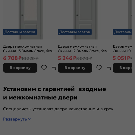
Доставим завтра
Доставим завтра
Доставим з
Дверь межкомнатная
Дверь межкомнатная
Дверь межк
Скинни-13 Эмаль Grace, без
Скинни-12 Эмаль Grace, без
Скинни-10 Э
декора, остекленная, white
декора, глухая, без стекла,
декора, глух
6 708
₽
5 246
₽
5 051
₽
10 320 ₽
8 070 ₽
7 
сrystal, без кромки, скиновая
без кромки, скиновая
без кромки,
В корзину
В корзину
В корз
Установим с гарантией входные
и межкомнатные двери
Специалисты установят двери качественно и в срок
Развернуть