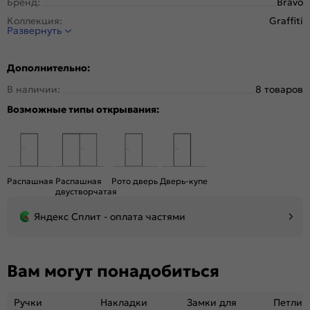
Бренд:
Bravo
Коллекция:
Graffiti
Развернуть
Стиль:
Модерн
Тип двери:
Глухая
Дополнительно:
Система открывания:
Раздвижная, Классическая
В наличии:
8 товаров
Конструкция двери:
Каркасно-щитовая
Возможные типы открывания:
Цвет:
Grey Pro
Общий цвет:
Серый
Вес, кг:
13
Кромка:
Обычная
Распашная
Распашная
Рото дверь
Дверь-купе
Поверхность:
Гладкая, приятная на ощупь
двустворчатая
Объём, м. куб.:
0.05
Яндекс Сплит - оплата частями
Подходит под двухстворчатый проём:
Да
Гарантия (лет):
1.6
Материал:
МДФ, жесткий сотовый наполнитель.
Вам могут понадобиться
Ручки
Накладки
Замки для
Петли