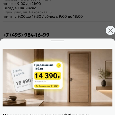
пн-вс: с 9:00 до 21:00
Склад в Одинцово
Одинцово, ул. Баковская, 5
пн-пт: с 9:00 до 19:30
/
сб-вс: с 9:00 до 18:00
+7 (495) 984-16-99
Заказать звонок
Стать дилером
Расскажите о нас
Поделиться
Оцените магазин
ИКС 1340
© 2010—2026 Склад Дверей 169.RU