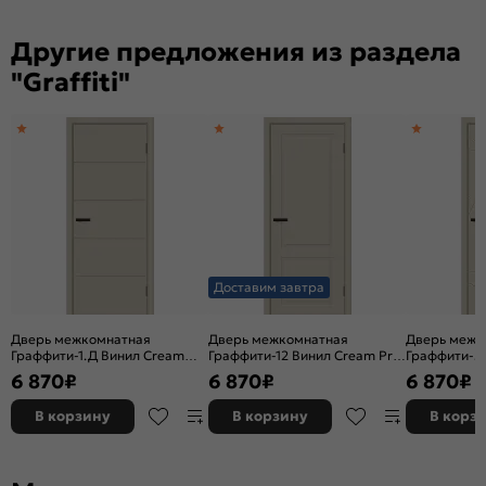
Другие предложения из раздела
"Graffiti"
Доставим завтра
Дверь межкомнатная
Дверь межкомнатная
Дверь межк
Граффити-1.Д Винил Cream
Граффити-12 Винил Cream Pro,
Граффити-5
Pro, глухая, каркасно-
глухая, каркасно-щитовая
Pro, глухая,
6 870
₽
6 870
₽
6 870
₽
щитовая
щитовая
В корзину
В корзину
В корз