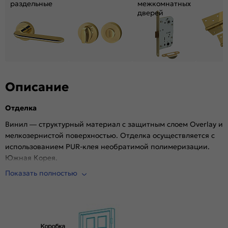
раздельные
межкомнатных
дверей
Описание
Отделка
Винил — структурный материал с защитным слоем Overlay и
мелкозернистой поверхностью. Отделка осуществляется с
использованием PUR-клея необратимой полимеризации.
Южная Корея.
Комплектующие
Показать полностью
Телескопические погонажные изделия для качественного
регулируемого монтажа. Дверная коробка с TPE-
уплотнителем для мягкого закрывания, благодаря особой
форме уплотнителя отсутствует закусывание со стороны