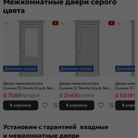
Межкомнатные двери серого
цвета
Доставим завтра
Доставим завтра
Доставим з
Дверь межкомнатная
Дверь межкомнатная
Дверь межк
Скинни-13 Эмаль Grace, без
Скинни-12 Эмаль Grace, без
Скинни-10 Э
декора, остекленная, white
декора, глухая, без стекла,
декора, глух
6 708
₽
5 246
₽
5 051
₽
10 320 ₽
8 070 ₽
7 
сrystal, без кромки, скиновая
без кромки, скиновая
без кромки,
В корзину
В корзину
В корз
Установим с гарантией входные
и межкомнатные двери