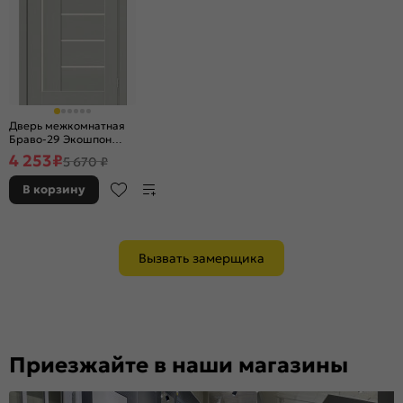
Дверь межкомнатная
Браво-29 Экошпон
Grey Wood,
4 253
₽
5 670 ₽
остекленная, magic fog,
без кромки, царговая
В корзину
Вызвать замерщика
Приезжайте в наши магазины