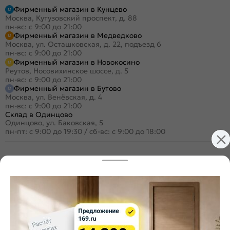
Фирменный магазин в Кунцево
Москва, Кутузовский проспект, д. 88
пн-вс: с 9:00 до 21:00
Фирменный магазин в Медведково
Москва, ул. Осташковская, д. 22, подъезд 6
пн-вс: с 9:00 до 21:00
Фирменный магазин в Новокосино
Реутов, Носовихинское шоссе, д. 5
пн-вс: с 9:00 до 21:00
Фирменный магазин в Бутово
Москва, ул. Венёвская, д. 4
пн-вс: с 9:00 до 21:00
Склад в Одинцово
Одинцово, ул. Баковская, 5
пн-пт: с 9:00 до 19:30
/
сб-вс: с 9:00 до 18:00
+7 (495) 984-16-99
Заказать звонок
Стать дилером