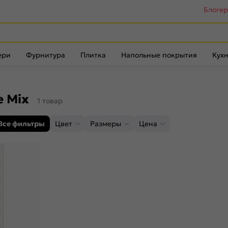
Блоге
ери
Фурнитура
Плитка
Напольные покрытия
Кухн
e Mix
1 товар
Все фильтры
Цвет
Размеры
Цена