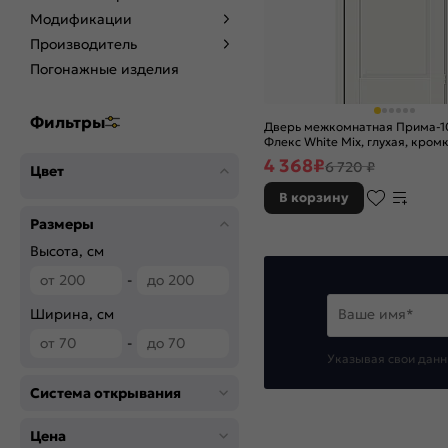
Модификации
Производитель
Погонажные изделия
Фильтры
Дверь межкомнатная Прима-1
Флекс White Mix, глухая, кромк
царговая
4 368
₽
6 720 ₽
Цвет
В корзину
Размеры
Высота, см
-
Ширина, см
Ваше имя*
-
Указывая свои данн
Система открывания
Цена