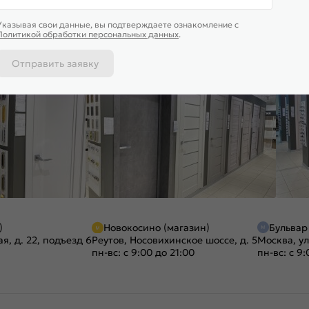
Указывая свои данные, вы подтверждаете ознакомление c
Политикой обработки персональных данных
.
Отправить заявку
)
Новокосино (магазин)
Бульвар
я, д. 22, подъезд 6
Реутов, Носовихинское шоссе, д. 5
Москва, ул
пн-вс: с 9:00 до 21:00
пн-вс: с 9: