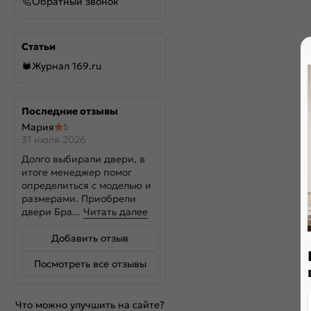
Обратный звонок
Статьи
Журнал 169.ru
Последние отзывы
Мария
5
31 июля 2026
Долго выбирали двери, в
итоге менеджер помог
определиться с моделью и
размерами. Приобрели
двери Бра...
Читать далее
Добавить отзыв
Посмотреть все отзывы
Что можно улучшить на сайте?