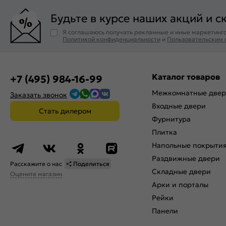
Будьте в курсе наших акций и с
Я соглашаюсь получать рекламные и иные маркетинго
Политикой конфиденциальности
и
Пользовательским
Каталог товаров
+7 (495) 984-16-99
Межкомнатные две
Заказать звонок
Входные двери
Стать дилером
Фурнитура
Плитка
Напольные покрыти
Раздвижные двери
Расскажите о нас
Поделиться
Складные двери
Оцените магазин
Арки и порталы
Рейки
Панели