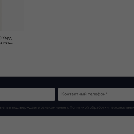
0 Хард
а нет,
Контактный телефон*
ые, вы подтверждаете ознакомление c
Политикой обработки персональны