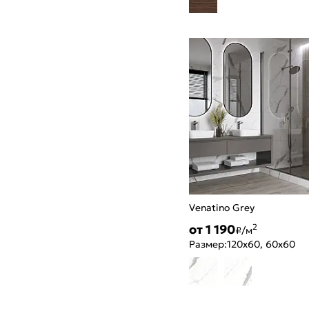
Venatino Grey
от 1 190
2
₽/м
Размер:
120x60, 60x60