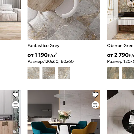
Fantastico Grey
Oberon Gree
от 1 190
от 2 790
2
₽/м
₽/
Размер:
120x60, 60x60
Размер:
120x