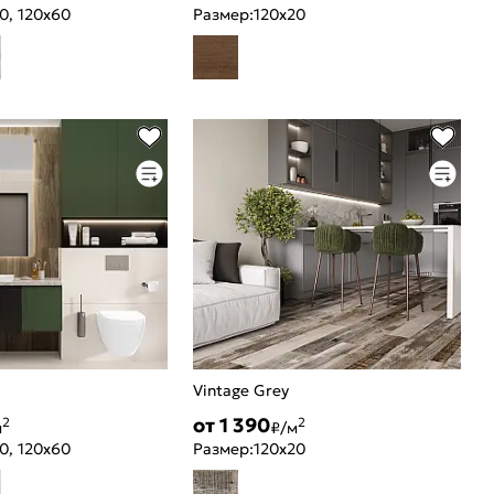
0, 120x60
Размер:
120x20
a
Vintage Grey
от 1 390
2
2
м
₽/м
0, 120x60
Размер:
120x20