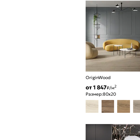
OriginWood
от 1 847
2
₽/м
Размер:
80x20