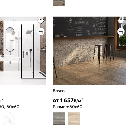
Bosco
от 1 657
2
2
м
₽/м
60, 60x60
Размер:
60x60