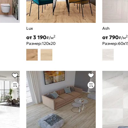
Lux
Ash
от 3 190
от 790
2
2
₽/м
₽/м
Размер:
120x20
Размер:
60x1