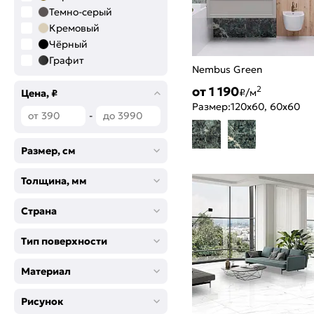
Темно-серый
Кремовый
Чёрный
Графит
Nembus Green
Светло-бежевый
от 1 190
2
₽/м
Голубой
Цена, ₽
Размер:
120x60, 60x60
Темно-бежевый
-
Зеленый
Табачный
Размер, см
Темно-коричневый
Разноцветный
Толщина, мм
Серо-бежевый
Светло-коричневый
Страна
Серо-коричневый
Черный
Тип поверхности
Песочный
Золотой дуб
Материал
Синий
Орех
Рисунок