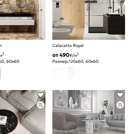
n
Calacatta Royal
от 490
2
2
м
₽/м
60, 60x60
Размер:
120x60, 60x60