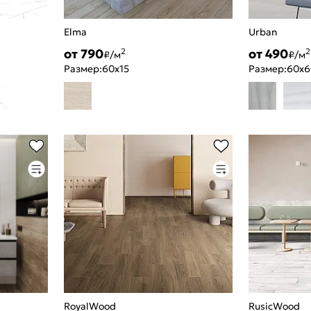
Elma
Urban
от 790
от 490
2
2
₽/м
₽/м
Размер:
60x15
Размер:
60x6
RoyalWood
RusicWood