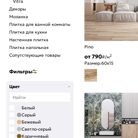
Vitra
Декоры
Мозаика
Плитка для ванной комнаты
Плитка для кухни
Настенная плитка
Pino
Плитка напольная
Сопутствующие товары
от 790
2
₽/м
Размер:
60x15
Фильтры
Цвет
Белый
Серый
Бежевый
Светло-серый
Коричневый