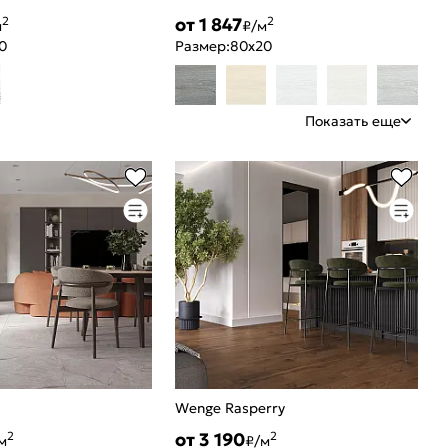
от 1 847
2
2
м
₽/м
0
Размер:
80x20
Показать еще
Wenge Rasperry
от 3 190
2
2
м
₽/м