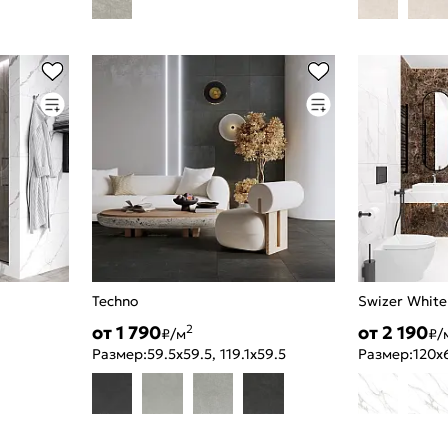
Techno
Swizer White
от 1 790
от 2 190
2
₽/м
₽/
Размер:
59.5x59.5, 119.1x59.5
Размер:
120x