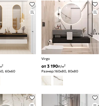
Virgo
от 3 190
2
2
м
₽/м
60, 60x60
Размер:
160x80, 80x80