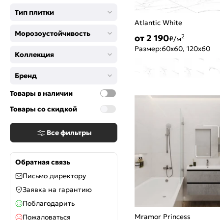
Антрацит
Тип плитки
Капучино
Atlantic White
Оливковый
Морозоустойчивость
Пепельный
от 2 190
2
₽/м
Розовый
Размер:
60x60, 120x60
Коллекция
Мокко
Оранжевый
Бренд
Кофейный
Шоколад
Товары в наличии
Серебро
Товары со скидкой
Темно-синий
Тёмно-серый
Все фильтры
Обратная связь
Письмо директору
Заявка на гарантию
Поблагодарить
Mramor Princess
Пожаловаться