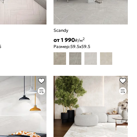
Scandy
от 1 990
2
₽/м
5
Размер:
59.5x59.5