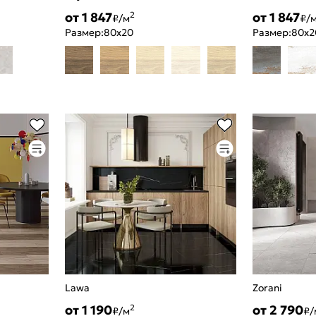
от 1 847
от 1 847
2
₽/м
₽/
Размер:
80x20
Размер:
80x2
Lawa
Zorani
от 1 190
от 2 790
2
₽/м
₽/