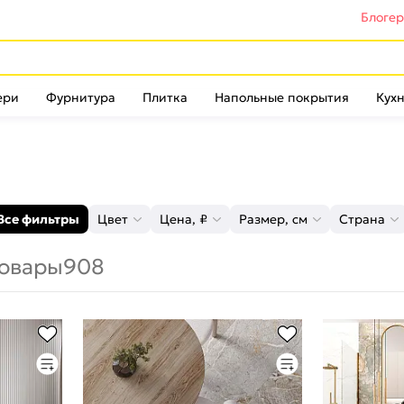
Блоге
ери
Фурнитура
Плитка
Напольные покрытия
Кухн
Все фильтры
Цвет
Цена, ₽
Размер, см
Страна
овары
908