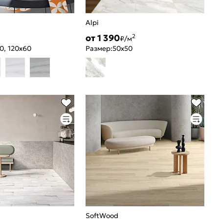
Alpi
от 1 390
2
₽/м
0, 120x60
Размер:
50x50
SoftWood