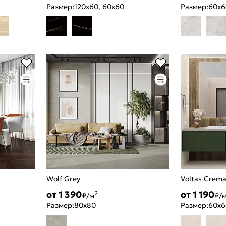
Размер:
120x60, 60x60
Размер:
60x6
Wolf Grey
Voltas Crem
от 1 390
от 1 190
2
₽/м
₽/
Размер:
80x80
Размер:
60x6