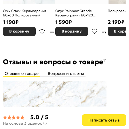
Onix Crack Керамогранит
Onyx Rainbow Grande
Полированн
60х60 Полированный
Керамогранит 60х120
Полированный
1 190
₽
1 590
₽
2 190
₽
В корзину
В корзину
В корз
Отзывы и вопросы о товаре
11
Отзывы о товаре
Вопросы и ответы
+7
5.0 / 5
Написать отзыв
На основе 3 оценок