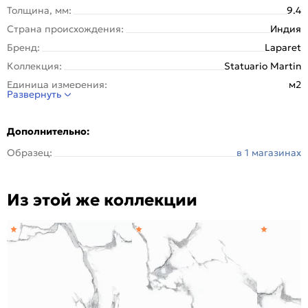
Толщина, мм:
9.4
Страна происхождения:
Индия
Бренд:
Laparet
Коллекция:
Statuario Martin
Единица измерения:
м2
Развернуть
Назначение:
Пол, Стена
Тип поверхности:
Полированная
Дополнительно:
Покрытие:
Глазурованная
Образец:
в 1 магазинах
Вес упаковки (кг):
28.3
Вес 1 штуки, кг:
14.15
Из этой же коллекции
Вес на 1 кв. м:
30
Материал:
Керамогранит
Рисунок:
Мрамор
Количество шт. в упаковке:
2
Область применения:
Для ванной
Морозоустойчивость:
Да