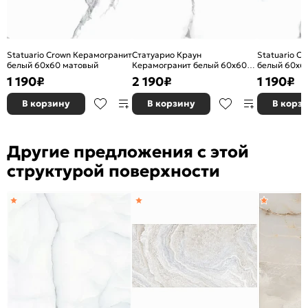
Цвет:
Белый
Износостойкость:
PEI III (для глазурованной)
Statuario Crown Керамогранит
Статуарио Краун
Statuario C
белый 60x60 матовый
Керамогранит белый 60х60
белый 60x6
полированный
1 190
₽
2 190
₽
1 190
₽
В корзину
В корзину
В корз
Другие предложения с этой
структурой поверхности