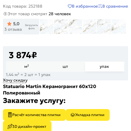
В избранное
В сравнение
Код товара: 252188
Этот товар смотрят
28 человек
5,0
Загрузить
+5
фото
3 отзыва
3 874
₽
м²
шт
упак
1.44 м² = 2 шт = 1 упак
Хочу скидку
Statuario Martin Керамогранит 60х120
Полированный
Закажите услугу:
Расчёт количества плитки
Укладка плитки
3D дизайн-проект