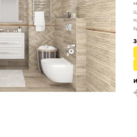
М
Ц
Н
Б
З
И