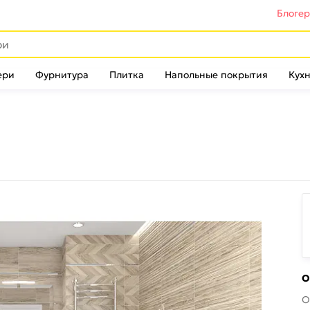
Блоге
ери
Фурнитура
Плитка
Напольные покрытия
Кухн
О
О