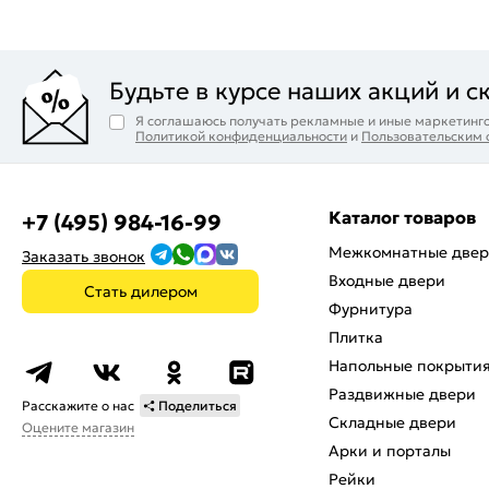
Будьте в курсе наших акций и с
Я соглашаюсь получать рекламные и иные маркетинго
Политикой конфиденциальности
и
Пользовательским
Каталог товаров
+7 (495) 984-16-99
Межкомнатные две
Заказать звонок
Входные двери
Стать дилером
Фурнитура
Плитка
Напольные покрыти
Раздвижные двери
Расскажите о нас
Поделиться
Складные двери
Оцените магазин
Арки и порталы
Рейки