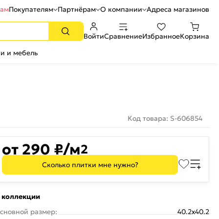
рам
Покупателям
Партнёрам
О компании
Адреса магазинов
Войти
Сравнение
Избранное
Корзина
и и мебель
Код товара: S-606854
от 290 ₽/м
2
Сколько плитки мне нужно?
 коллекции
сновной размер:
40.2x40.2