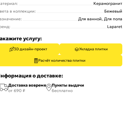
атериал:
Керамогранит
вета в коллекции:
Бежевый
азначение:
Для ванной, Для пола
ренд:
Laparet
акажите услугу:
3D дизайн-проект
Укладка плитки
Расчёт количества плитки
нформация о доставке:
Доставка вовремя
Пункты выдачи
от 690 ₽
бесплатно