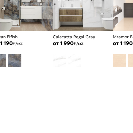
an Elfish
Calacatta Regal Gray
Mramor F
 1 190
от 1 990
от 1 190
₽/м2
₽/м2