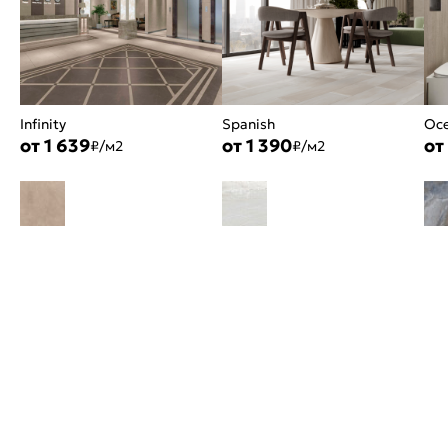
Infinity
Spanish
Oce
от 1 639
от 1 390
от
₽/м2
₽/м2