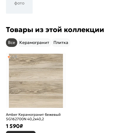
фото
Товары из этой коллекции
Все
Керамогранит
Плитка
4,8
Amber Керамогранит бежевый
SG162700N 40,2х40,2
1 590
₽