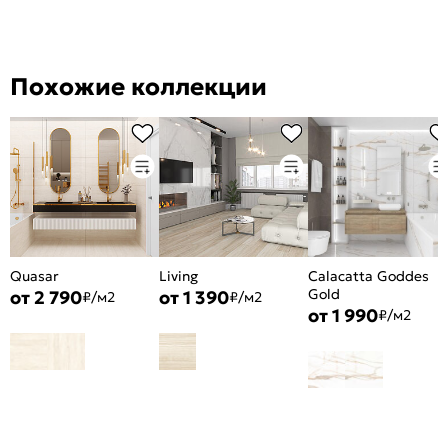
Похожие коллекции
Quasar
Living
Calacatta Goddes
Gold
от 2 790
от 1 390
₽/м2
₽/м2
от 1 990
₽/м2