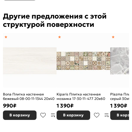
Другие предложения с этой
структурой поверхности
Bona Плитка настенная
Kiparis Плитка настенная
Plazma Плит
бежевый 08-00-11-1344 20х40
мозаика 17-30-11-477 20х60
серый 30х6
990
₽
1 390
₽
1 390
₽
В корзину
В корзину
В корз