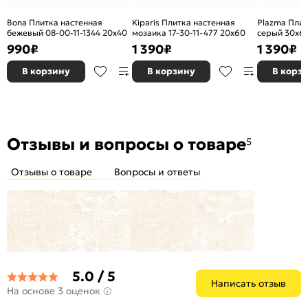
Bona Плитка настенная
Kiparis Плитка настенная
Plazma Плит
бежевый 08-00-11-1344 20х40
мозаика 17-30-11-477 20х60
серый 30х6
990
₽
1 390
₽
1 390
₽
В корзину
В корзину
В корз
Отзывы и вопросы о товаре
5
Отзывы о товаре
Вопросы и ответы
+1
5.0 / 5
Написать отзыв
На основе 3 оценок