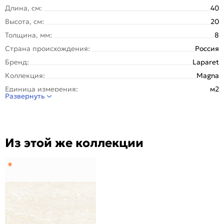
Длина, см:
40
Высота, см:
20
Толщина, мм:
8
Страна происхождения:
Россия
Бренд:
Laparet
Коллекция:
Magna
Единица измерения:
м2
Развернуть
Назначение:
Стена
Тип поверхности:
Глянцевая
Покрытие:
Глазурованная
Из этой же коллекции
Вес упаковки (кг):
16.172
Вес 1 штуки, кг:
1.078
Материал:
Керамика
Рисунок:
Мрамор
Количество шт. в упаковке:
15
Область применения:
Для ванной