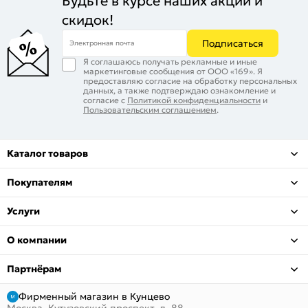
Будьте в курсе наших акций и
Качество:
Сертифицирован для РФ по ГОСТ 31173-2016.
скидок!
Наивысшие классы по эксплуатационным
характеристикам (1) и
Подписаться
Электронная почта
Вес, кг:
48
Я соглашаюсь получать рекламные и иные
маркетинговые сообщения от ООО «169». Я
предоставляю согласие на обработку персональных
данных, а также подтверждаю ознакомление и
согласие с
Политикой конфиденциальности
и
Пользовательским соглашением
.
Каталог товаров
Покупателям
Услуги
О компании
Партнёрам
Фирменный магазин в Кунцево
Москва, Кутузовский проспект, д. 88