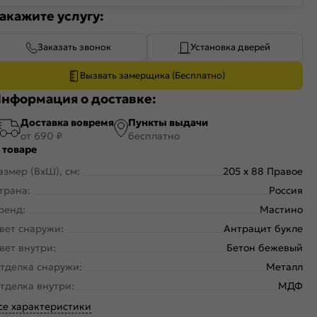
акажите услугу:
Заказать звонок
Установка дверей
Вызвать замерщика (Бесплатно)
нформация о доставке:
Доставка вовремя
Пункты выдачи
от 690 ₽
бесплатно
 товаре
азмер (ВхШ), см:
205 x 88 Правое
трана:
Россия
ренд:
Мастино
вет снаружи:
Антрацит букле
вет внутри:
Бетон бежевый
тделка снаружи:
Металл
тделка внутри:
МДФ
се характеристики