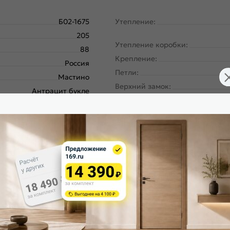
Б02-1675
Утепление:
205
Утепление коробки:
88
Крепление:
Россия
Петли:
Мастино
Верхний замок:
Антрацит букле
Нижний замок:
Бетон бежевый
Класс замка:
Термо Сплит МП
Класс шумоизоляции:
Правое
Цилиндр:
180
Накладка цилиндровая наружн
Металл-панель
ургический завод, завод
Накладка цилиндровая
Северсталь; РФ
внутренняя:
Антрацит букле
Накладка сувальдная наружная
Бетон бежевый, 10T-130
Антрацит букле
Накладка сувальдная внутренн