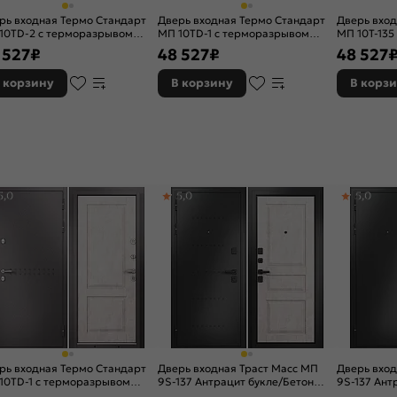
рь входная Термо Стандарт
Дверь входная Термо Стандарт
Дверь вход
10TD-2 с терморазрывом
МП 10TD-1 с терморазрывом
МП 10T-135
олад букле/Дуб коньяк, 2
Шоколад букле/Карамель, 2
Шоколад б
 527
₽
48 527
₽
48 527
ка, с ночной задвижкой
замка, с ночной задвижкой
серебро, 2 
задвижкой
 корзину
В корзину
В корз
5,0
5,0
5,0
рь входная Термо Стандарт
Дверь входная Траст Масс МП
Дверь вход
10TD-1 с терморазрывом
9S-137 Антрацит букле/Бетон
9S-137 Ант
олад букле/Бетон бежевый, 2
бежевый, 2 замка, с ночной
бежевый, 2