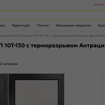
Блоге
ери
Фурнитура
Плитка
Напольные покрытия
Кухн
ходная Термо Стандарт МП 10T-130 с терморазрывом Антрацит букле/Бетон
 10T-130 с терморазрывом Антрацит
2 человека