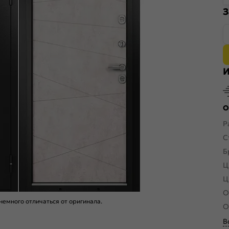
З
И
О
Р
С
Б
Ц
Ц
О
емного отличаться от оригинала.
О
В