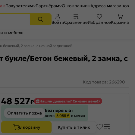
рам
Покупателям
Партнёрам
О компании
Адреса магазинов
Войти
Сравнение
Избранное
Корзина
и и мебель
 бежевый, 2 замка, с ночной задвижкой
 букле/Бетон бежевый, 2 замка, с
Код товара: 266290
48 527
₽
Нашли дешевле? Снизим цену!
Без переплат
Оплатить позже
всего
8 088 ₽
в месяц
В корзину
Купить в 1 клик