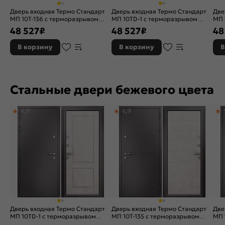
Дверь входная Термо Стандарт
Дверь входная Термо Стандарт
Две
МП 10T-136 с терморазрывом
МП 10TD-1 с терморазрывом
МП 
Шоколад букле/Бетон серый, 2
Шоколад букле/Шоколад ларче,
Шок
48 527
₽
48 527
₽
48
замка, с ночной задвижкой
2 замка, с ночной задвижкой
зам
В корзину
В корзину
В
Стальные двери бежевого цвета
4,9
4,9
Дверь входная Термо Стандарт
Дверь входная Термо Стандарт
Две
МП 10TD-1 с терморазрывом
МП 10T-135 с терморазрывом
МП 
Шоколад букле/Бетон бежевый, 2
Шоколад букле/Бетон бежевый, 2
Шок