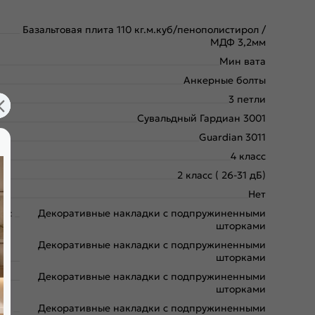
Базальтовая плита 110 кг.м.куб/пенополистирол /
МДФ 3,2мм
Мин вата
Анкерные болты
3 петли
Сувальдный Гардиан 3001
Guardian 3011
4 класс
2 класс ( 26-31 дБ)
Нет
ая:
Декоративные накладки с подпружиненными
шторками
Декоративные накладки с подпружиненными
шторками
:
Декоративные накладки с подпружиненными
шторками
яя:
Декоративные накладки с подпружиненными