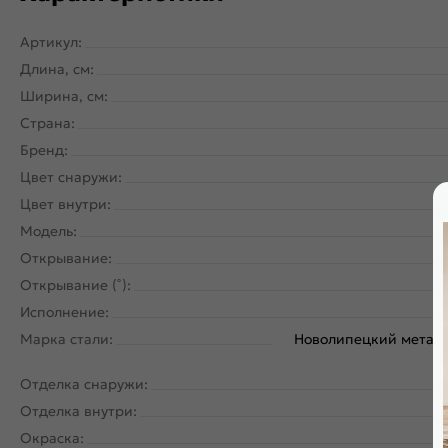
Артикул:
Длина, см:
Ширина, см:
Страна:
Бренд:
Цвет снаружи:
Цвет внутри:
Модель:
Открывание:
Открывание (˚):
Исполнение:
Марка стали:
Новолипецкий металл
Отделка снаружи:
Отделка внутри:
Окраска: