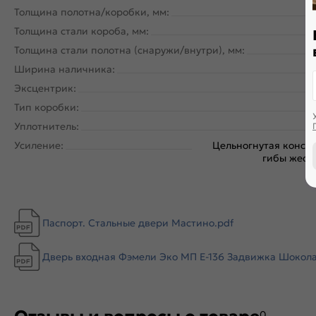
Толщина полотна/коробки, мм:
Толщина стали короба, мм:
Толщина стали полотна (снаружи/внутри), мм:
Ширина наличника:
Эксцентрик:
Тип коробки:
Уплотнитель:
Усиление:
Цельногнутая констр
гибы жестк
Паспорт. Стальные двери Мастино.pdf
Дверь входная Фэмели Эко МП E-136 Задвижка Шоколад 
0