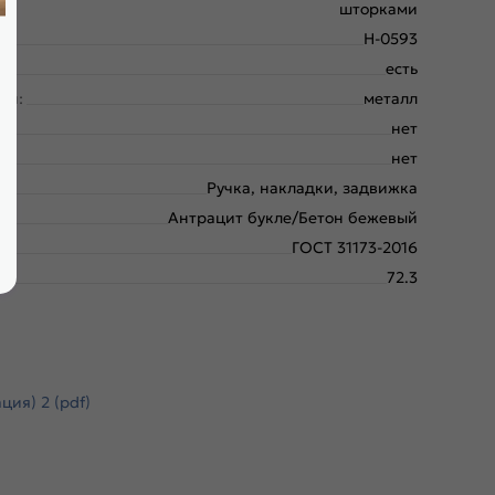
шторками
Н-0593
есть
ки:
металл
нет
нет
Ручка, накладки, задвижка
Антрацит букле/Бетон бежевый
ГОСТ 31173-2016
72.3
ия) 2 (pdf)