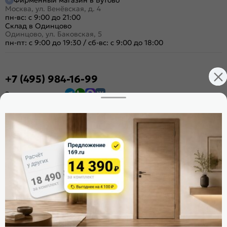
Фирменный магазин в Бутово
Москва, ул. Венёвская, д. 4
пн-вс: с 9:00 до 21:00
Склад в Одинцово
Одинцово, ул. Баковская, 5
пн-пт: с 9:00 до 19:30
/
сб-вс: с 9:00 до 18:00
+7 (495) 984-16-99
Заказать звонок
Стать дилером
Расскажите о нас
Поделиться
Оцените магазин
ИКС 1340
© 2010—2026 Склад Дверей 169.RU