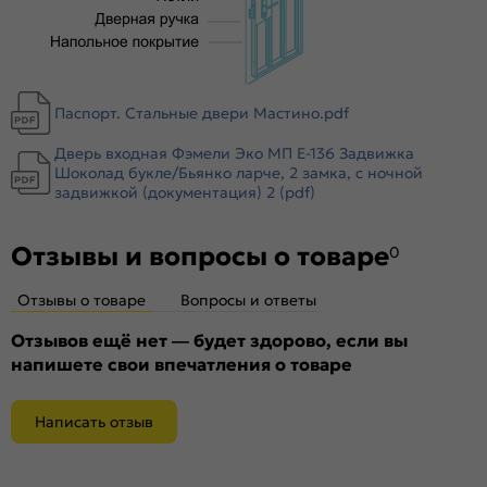
Тип коробки:
Открытый
Уплотнитель:
2 контура уплотнителей
Усиление:
Цельногнутая конструкция полотна и короба,
гибы жесткости в коробе и полотне
Паспорт. Стальные двери Мастино.pdf
Утепление:
Пенополистирол
Дверь входная Фэмели Эко МП E-136 Задвижка
Утепление коробки:
Мин вата
Шоколад букле/Бьянко ларче, 2 замка, с ночной
Крепление:
задвижкой (документация) 2 (pdf)
Анкерные болты
Петли:
2 петли
Отзывы и вопросы о товаре
Верхний замок:
Border ЗВ 8-6/14
0
Нижний замок:
Border ЗВ 4-3/85Г
Отзывы о товаре
Вопросы и ответы
Класс замка:
4 класс
Класс шумоизоляции:
Отзывов ещё нет — будет здорово, если вы
3 класс ( 20-25 дБ)
напишете свои впечатления о товаре
Цилиндр:
цилиндровый механизм 45х35(В) ЦАМ
Накладка цилиндровая
Декоративная накладка БОН (хром)
наружная:
Написать отзыв
Накладка цилиндровая
Декоративная накладка БОН (хром)
внутренняя: