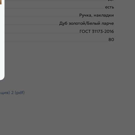
есть
Ручка, накладки
Дуб золотой/Белый ларче
ГОСТ 31173-2016
80
ия) 2 (pdf)