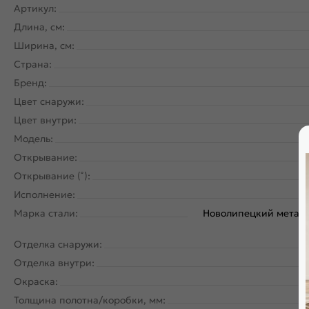
Артикул:
Длина, см:
Ширина, см:
Страна:
Бренд:
Цвет снаружи:
Цвет внутри:
Модель:
Открывание:
Открывание (˚):
Исполнение:
Марка стали:
Новолипецкий металл
Отделка снаружи:
Отделка внутри:
Окраска:
Толщина полотна/коробки, мм: