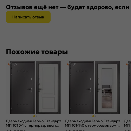
Отзывов ещё нет — будет здорово, если
Написать отзыв
Похожие товары
4,9
4,8
Дверь входная Термо Стандарт
Дверь входная Термо Стандарт
Две
МП 10TD-1 с терморазрывом
МП 10T-140 с терморазрывом
МП 
Шоколад букле/Белый ларче, 2
Шоколад букле/Белый ларче, 2
Шок