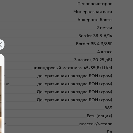
Пенополистирол
Минеральная вата
Анкерные болты
2 петли
Border ЗВ 8-6/14
Border ЗВ 4-3/85Г
4 класс
3 класс ( 20-25 дБ)
цилиндровый механизм 45х35(В) ЦАМ
ая:
декоративная накладка БОН (хром)
няя:
декоративная накладка БОН (хром)
:
Декоративная накладка БОН (хром)
яя:
Декоративная накладка БОН (хром)
883
Есть (опция)
ки:
пластик/металл
Да