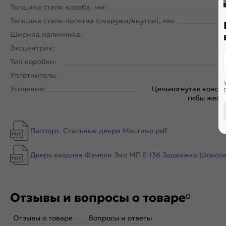
Толщина стали короба, мм:
Толщина стали полотна (снаружи/внутри), мм:
Ширина наличника:
Эксцентрик:
Тип коробки:
Уплотнитель:
Усиление:
Цельногнутая констр
гибы жестк
Паспорт. Стальные двери Мастино.pdf
Дверь входная Фэмели Эко МП E-136 Задвижка Шоколад 
Отзывы и вопросы о товаре
0
Отзывы о товаре
Вопросы и ответы