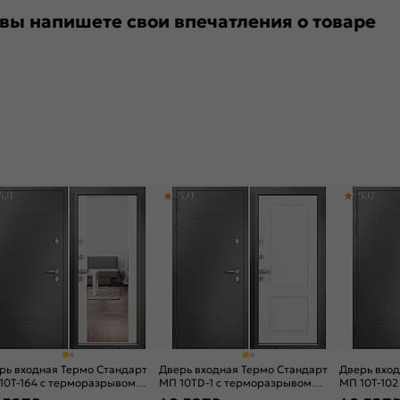
 вы напишете свои впечатления о товаре
4,8
5,0
5,0
рь входная Термо Стандарт
Дверь входная Термо Стандарт
Дверь вход
10T-164 с терморазрывом
МП 10TD-1 с терморазрывом
МП 10T-102
олад букле/Белый ларче, 2
Шоколад букле/Белый софт, 2
Шоколад б