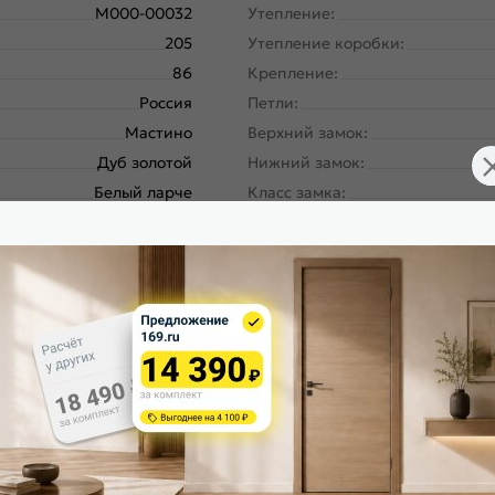
M000-00032
Утепление:
205
Утепление коробки:
86
Крепление:
Россия
Петли:
Мастино
Верхний замок:
Дуб золотой
Нижний замок:
Белый ларче
Класс замка:
Фэмели Эко ПП
Класс шумоизоляции:
Правое
Цилиндр:
180
Накладка цилиндровая наружн
Панель-панель
Накладка цилиндровая внутрен
ургический завод, завод
Накладка сувальдная наружная
Северсталь; РФ
Накладка сувальдная внутренн
Дуб золотой, 136
Ручка:
Белый ларче, 136
Ночная задвижка:
Шоколад букле
Поворотник для ночной задвиж
70/104
Глазок: