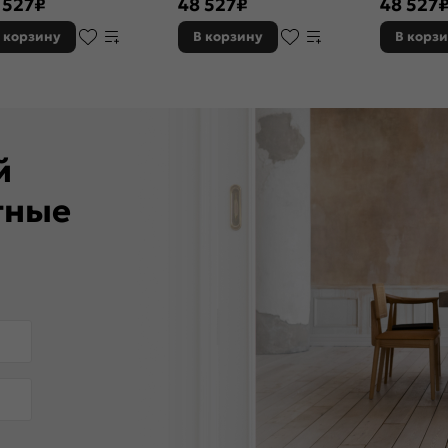
 527
₽
48 527
₽
48 527
ка, с ночной задвижкой
замка, с ночной задвижкой
матовый, 2
задвижкой
 корзину
В корзину
В корз
ей
тные