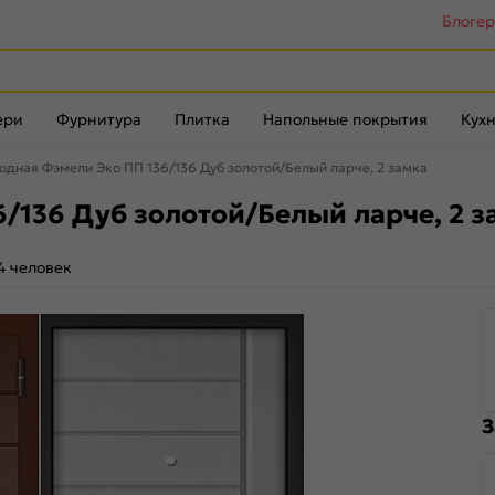
Блоге
ери
Фурнитура
Плитка
Напольные покрытия
Кухн
одная Фэмели Эко ПП 136/136 Дуб золотой/Белый ларче, 2 замка
/136 Дуб золотой/Белый ларче, 2 з
4 человек
З