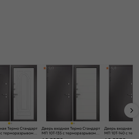
5,0
4,8
ная Термо Стандарт
Дверь входная Термо Стандарт
Дверь входная Те
 с терморазрывом
МП 10T-135 с терморазрывом
МП 10T-140 с тер
укле/Дуб белый
Шоколад букле/Белый ларче, 2
Шоколад букле/Бе