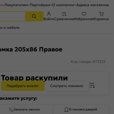
рам
Покупателям
Партнёрам
О компании
Адреса магазинов
Войти
Сравнение
Избранное
Корзина
и и мебель
амка 205x86 Правое
Код товара: 873325
Товар раскупили
Подобрать аналог
Смотреть похожие
акажите услугу:
Заказать звонок
Установка дверей