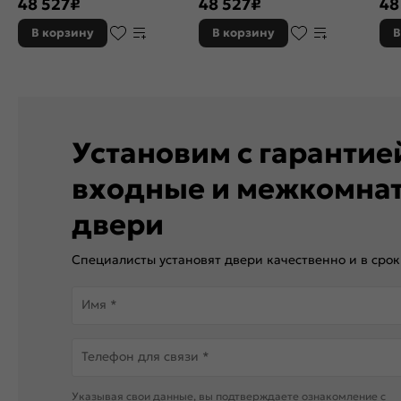
48 527
₽
48 527
₽
48
замка, с ночной задвижкой
замка, с ночной задвижкой
зам
В корзину
В корзину
В
Установим с гаранти
входные и межкомна
двери
Специалисты установят двери качественно и в срок
Имя *
Телефон для связи *
Указывая свои данные, вы подтверждаете ознакомление c