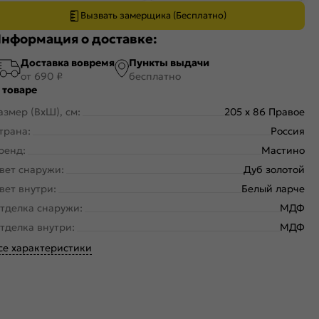
Вызвать замерщика (Бесплатно)
нформация о доставке:
Доставка вовремя
Пункты выдачи
от 690 ₽
бесплатно
 товаре
азмер (ВхШ), см:
205 x 86 Правое
трана:
Россия
ренд:
Мастино
вет снаружи:
Дуб золотой
вет внутри:
Белый ларче
тделка снаружи:
МДФ
тделка внутри:
МДФ
се характеристики