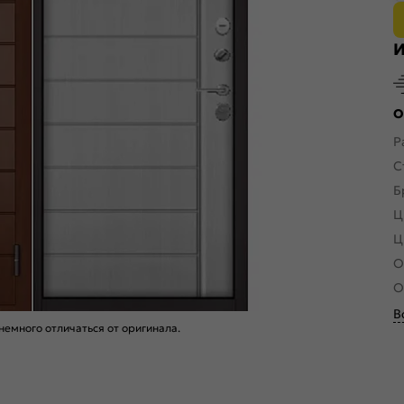
И
О
Р
С
Б
Ц
Ц
О
О
В
емного отличаться от оригинала.