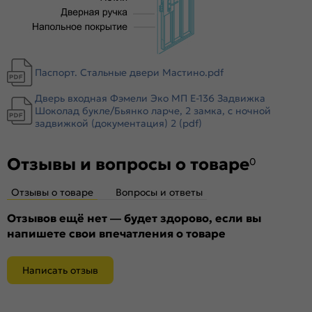
Тип коробки:
Открытый
Уплотнитель:
3 контура уплотнителей
Усиление:
Цельногнутая конструкция полотна и короба,
гибы жесткости в коробе и полотне
Паспорт. Стальные двери Мастино.pdf
Утепление:
Базальтовая плита 110 кг.м.куб/пенополистирол
Дверь входная Фэмели Эко МП E-136 Задвижка
/МДФ 3,2мм
Шоколад букле/Бьянко ларче, 2 замка, с ночной
Утепление коробки:
Мин вата
задвижкой (документация) 2 (pdf)
Крепление:
Анкерные болты
Петли:
3 петли
Отзывы и вопросы о товаре
0
Верхний замок:
Сувальдный Гардиан 3001
Нижний замок:
Отзывы о товаре
Вопросы и ответы
Guardian 3011
Класс замка:
4 класс
Отзывов ещё нет — будет здорово, если вы
Класс шумоизоляции:
2 класс ( 26-31 дБ)
напишете свои впечатления о товаре
Цилиндр:
Нет
Накладка
Декоративные накладки с подпружиненными
Написать отзыв
цилиндровая
шторками
наружная:
Накладка
Декоративные накладки с подпружиненными