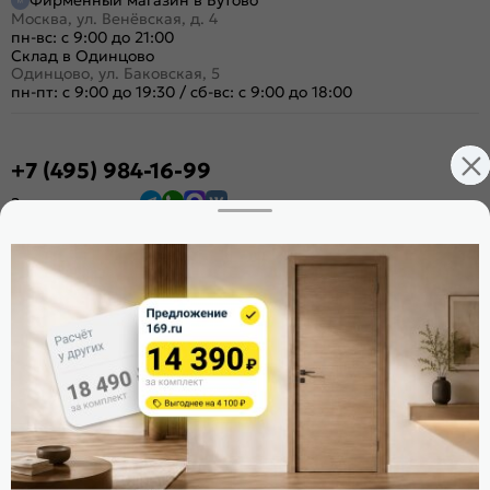
Фирменный магазин в Бутово
Москва, ул. Венёвская, д. 4
пн-вс: с 9:00 до 21:00
Склад в Одинцово
Одинцово, ул. Баковская, 5
пн-пт: с 9:00 до 19:30
/
сб-вс: с 9:00 до 18:00
+7 (495) 984-16-99
Заказать звонок
Стать дилером
Расскажите о нас
Поделиться
Оцените магазин
ИКС 1340
© 2010—2026 Склад Дверей 169.RU