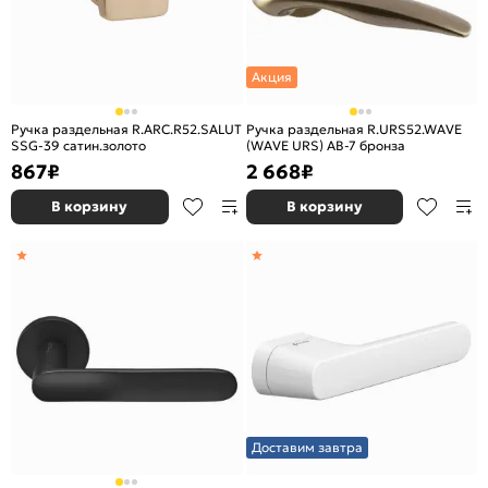
Акция
Ручка раздельная R.ARC.R52.SALUT
Ручка раздельная R.URS52.WAVE
SSG-39 сатин.золото
(WAVE URS) AB-7 бронза
867
₽
2 668
₽
В корзину
В корзину
Доставим завтра