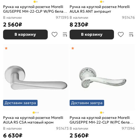
Ручка на круглой розетке Morelli
Ручка на круглой розетке Morelli
GIUSEPPE MH-22-CLP W/PG белая
AULA R5 ANT антрацит
эмаль/золото
В наличии
971395
В наличии
951476
2 560
₽
8 230
₽
В корзину
В корзину
Доставим завтра
Доставим завтра
Ручка на круглой розетке Morelli
Ручка на круглой розетке Morelli
AULA R5 CSA матовый хром
GIUSEPPE MH-22-CLP W/PC белая
эмаль/хром
В наличии
951473
В наличии
971396
6 630
₽
2 560
₽