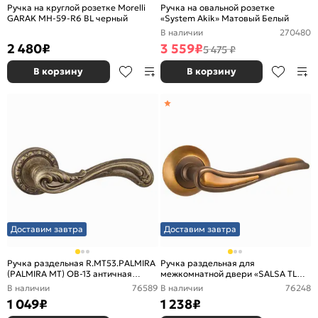
Ручка на круглой розетке Morelli
Ручка на овальной розетке
GARAK MH-59-R6 BL черный
«System Akik» Матовый Белый
В наличии
270480
2 480
₽
3 559
₽
5 475 ₽
В корзину
В корзину
Доставим завтра
Доставим завтра
Ручка раздельная R.MT53.PALMIRA
Ручка раздельная для
(PALMIRA MT) OB-13 античная
межкомнатной двери «SALSA TL
бронза
CF-17» Кофе
В наличии
76589
В наличии
76248
1 049
₽
1 238
₽