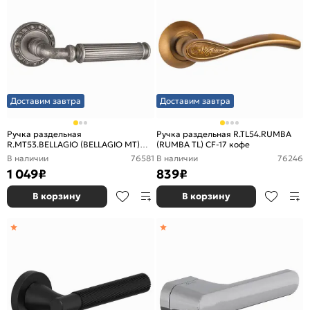
Доставим завтра
Доставим завтра
Ручка раздельная
Ручка раздельная R.TL54.RUMBA
R.MT53.BELLAGIO (BELLAGIO MT)
(RUMBA TL) CF-17 кофе
OS-9 античное серебро
В наличии
76581
В наличии
76246
1 049
₽
839
₽
В корзину
В корзину