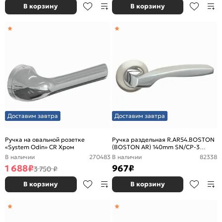
В корзину
В корзину
Доставим завтра
Доставим завтра
Ручка на овальной розетке
Ручка раздельная R.AR54.BOSTON
«System Odin» CR Хром
(BOSTON AR) 140mm SN/CP-3
матовый никель/хром
В наличии
270483
В наличии
82338
1 688
₽
967
₽
3 750 ₽
В корзину
В корзину