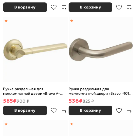
В корзину
В корзину
Ручка раздельная для
Ручка раздельная для
межкомнатной двери «Bravo A-
межкомнатной двери «Bravo I-101»
492» МатЗолото
INOX
585
₽
536
₽
900 ₽
825 ₽
В корзину
В корзину