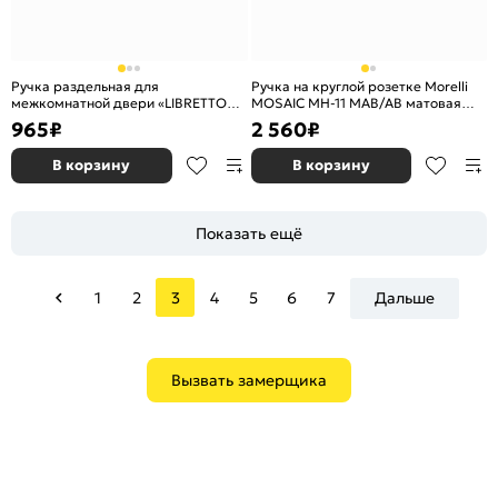
Ручка раздельная для
Ручка на круглой розетке Morelli
межкомнатной двери «LIBRETTO
MOSAIC MH-11 MAB/AB матовая
ML/HD SN/CP-3» МатНикель/Хром
античная бронза/античная бронза
965
₽
2 560
₽
В корзину
В корзину
Показать ещё
1
2
3
4
5
6
7
Дальше
Вызвать замерщика