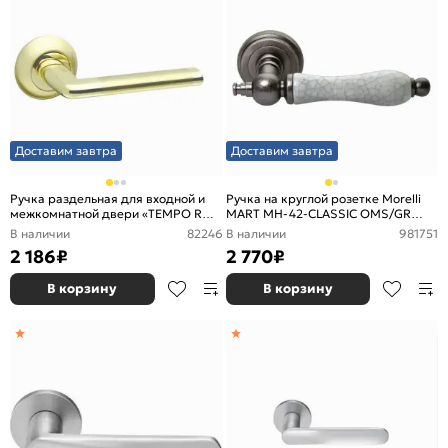
Доставим завтра
Доставим завтра
Ручка раздельная для входной и
Ручка на круглой розетке Morelli
межкомнатной двери «TEMPO RM
MART MH-42-CLASSIC OMS/GR
SG/GP-4» МатЗолото/Золото
старое матовое серебро/серый
В наличии
82246
В наличии
981751
2 186
₽
2 770
₽
В корзину
В корзину