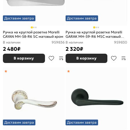
Доставим завтра
Доставим завтра
Ручка на круглой розетке Morelli
Ручка на круглой розетке Morelli
CAYAN MH-58-R6 SC матовый хром
GARAK MH-59-R6 MSC матовый
сатинированный хром
В наличии
959836
В наличии
959830
2 480
₽
2 320
₽
В корзину
В корзину
Доставим завтра
Доставим завтра