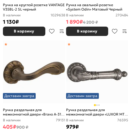
Ручка на круглой розетке VANTAGE
Ручка на овальной розетке
V35BL-2 SL черный
«System Odin» Матовый Черный
В наличии
1029638
В наличии
270484
1 130
₽
1 890
₽
4 200 ₽
В корзину
В корзину
Доставим завтра
Доставим завтра
Ручка раздельная для
Ручка раздельная для
межкомнатной двери «Bravo A-318»
межкомнатной двери «LUXOR MT
Античная МатБронза
OS-9» Античное серебро
В наличии
79131
В наличии
76595
405
₽
979
₽
900 ₽