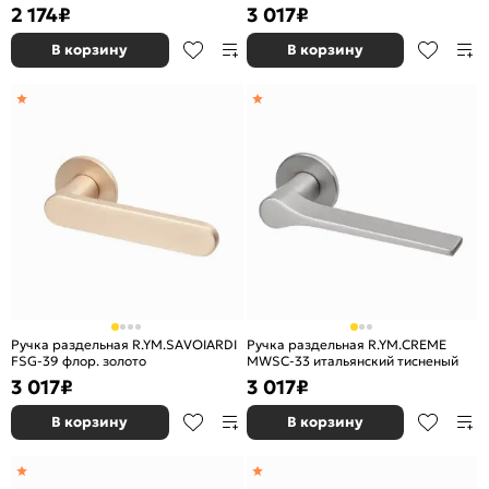
золото
2 174
₽
3 017
₽
В корзину
В корзину
Ручка раздельная R.YM.SAVOIARDI
Ручка раздельная R.YM.CREME
FSG-39 флор. золото
MWSC-33 итальянский тисненый
3 017
₽
3 017
₽
В корзину
В корзину