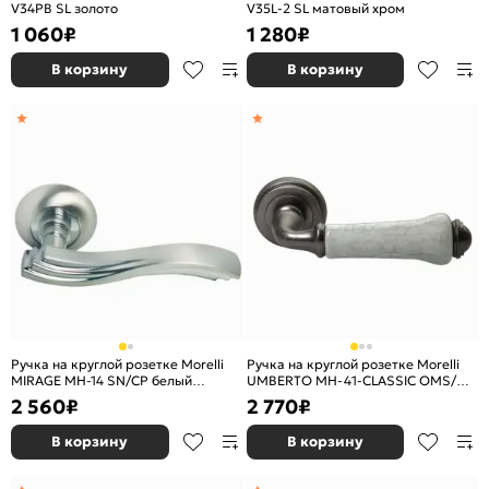
V34PB SL золото
V35L-2 SL матовый хром
1 060
₽
1 280
₽
В корзину
В корзину
Ручка на круглой розетке Morelli
Ручка на круглой розетке Morelli
MIRAGE MH-14 SN/CP белый
UMBERTO MH-41-CLASSIC OMS/GR
никель/хром
старое матовое серебро/серый
2 560
₽
2 770
₽
В корзину
В корзину