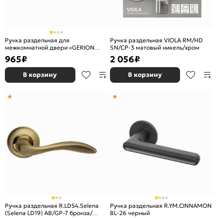
Ручка раздельная для
Ручка раздельная VIOLA RM/HD
межкомнатной двери «GERION
SN/CP-3 матовый никель/хром
TL/HD ABG-6» Зеленая бронза
965
₽
2 056
₽
В корзину
В корзину
Ручка раздельная R.LD54.Selena
Ручка раздельная R.YM.CINNAMON
(Selena LD19) AB/GP-7 бронза/
BL-26 черный