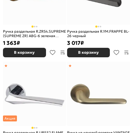
Ручка раздельная R.ZR54.SUPREME
Ручка раздельная R.YM.FRAPPE BL-
(SUPREME ZR) ABG-6 зеленая
26 черный
бронза
1 363
₽
3 017
₽
В корзину
В корзину
Акция
Ручка раздельная R.URS52.FLAME
Ручка на круглой розетке VANTAGE