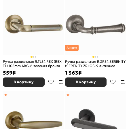
Акция
Ручка раздельная R.TL54.REX (REX
Ручка раздельная R.ZR54.SERENITY
TL) 105mm ABG-6 зеленая бронза
(SERENITY ZR) OS-9 античное
серебро
559
₽
1 363
₽
В корзину
В корзину