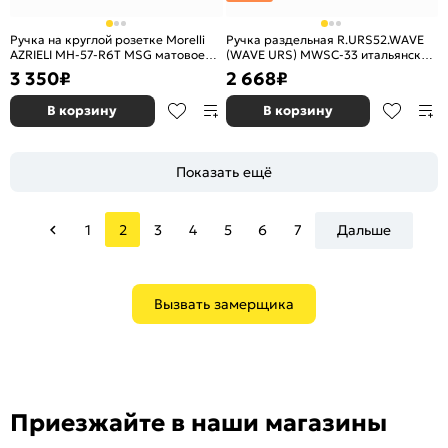
Ручка на круглой розетке Morelli
Ручка раздельная R.URS52.WAVE
AZRIELI MH-57-R6T MSG матовое
(WAVE URS) MWSC-33 итальянский
сатинированное золото
тисненый
3 350
₽
2 668
₽
В корзину
В корзину
Показать ещё
1
2
3
4
5
6
7
Дальше
Вызвать замерщика
Приезжайте в наши магазины