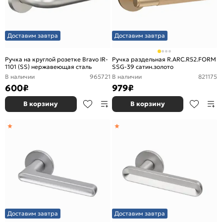
Доставим завтра
Доставим завтра
Ручка на круглой розетке Bravo IR-
Ручка раздельная R.ARC.R52.FORM
1101 (SS) нержавеющая сталь
SSG-39 сатин.золото
В наличии
965721
В наличии
821175
600
₽
979
₽
В корзину
В корзину
Доставим завтра
Доставим завтра