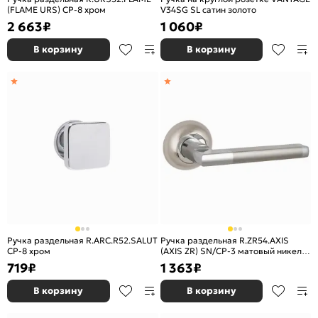
(FLAME URS) CP-8 хром
V34SG SL сатин золото
2 663
₽
1 060
₽
В корзину
В корзину
Ручка раздельная R.ARC.R52.SALUT
Ручка раздельная R.ZR54.AXIS
CP-8 хром
(AXIS ZR) SN/CP-3 матовый никель/
хром
719
₽
1 363
₽
В корзину
В корзину