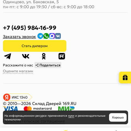
Одинцово, ул. Баковская, 5
пн-пт: с 9:00 до 19:30
/
сб-вс: с 9:00 до 18:00
+7 (495) 984-16-99
Заказать звонок
Стать дилером
Расскажите о нас
Поделиться
Оцените магазин
ИКС 1340
© 2010—2026 Склад Дверей 169.RU
На информационном ресурсе
применяются
куки
и рекомендательные
Хорошо
технологии
Пользовательское соглашение
Политика обработки персональных данных