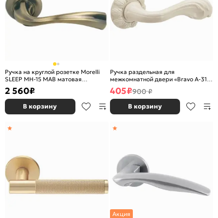
Ручка на круглой розетке Morelli
Ручка раздельная для
SLEEP MH-15 MAB матовая
межкомнатной двери «Bravo A-318»
античная бронза/античная бронза
I Слоновая кость
2 560
₽
405
₽
900 ₽
В корзину
В корзину
Акция