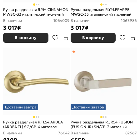
Ручка раздельная R.YM.CINNAMON
Ручка раздельная R.YM.FRAPPE
MWSC-33 итальянский тисненый
MWSC-33 итальянский тисненый
В наличии
1064009
В наличии
1063986
3 017
₽
3 017
₽
В корзину
В корзину
Доставим завтра
Доставим завтра
Ручка раздельная R.TL54.ARDEA
Ручка раздельная R.JR54.FUSION
(ARDEA TL) SG/GP-4 матовое
(FUSION JR) SN/CP-3 матовый
золото/золото
никель/хром
В наличии
76042
В наличии
82667