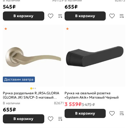
В наличии
961129
В наличии
82673
545
₽
655
₽
В корзину
В корзину
Доставим завтра
Ручка раздельная R.JR54.GLORIA
Ручка на овальной розетке
(GLORIA JR) SN/CP-3 матовый
«System Akik» Матовый Черный
никель/хром
В наличии
82671
3 559
₽
5 475 ₽
655
₽
В корзину
В корзину