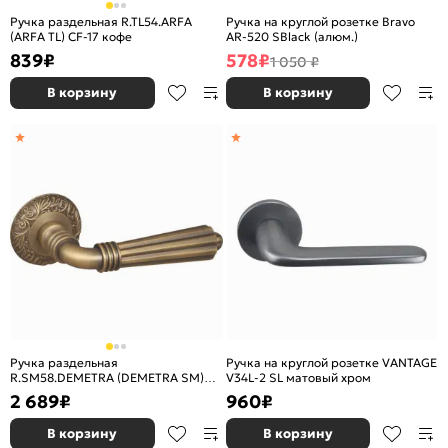
Ручка раздельная R.TL54.ARFA
Ручка на круглой розетке Bravo
(ARFA TL) CF-17 кофе
AR-520 SBlack (алюм.)
839
₽
578
₽
1 050 ₽
В корзину
В корзину
Ручка раздельная
Ручка на круглой розетке VANTAGE
R.SM58.DEMETRA (DEMETRA SM)
V34L-2 SL матовый хром
AB-7 матовая бронза
2 689
₽
960
₽
В корзину
В корзину