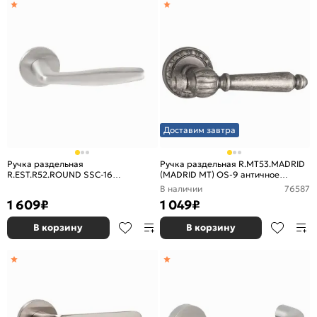
Доставим завтра
Ручка раздельная
Ручка раздельная R.MT53.MADRID
R.EST.R52.ROUND SSC-16
(MADRID MT) OS-9 античное
сатинированный хром
серебро
В наличии
76587
1 609
₽
1 049
₽
В корзину
В корзину