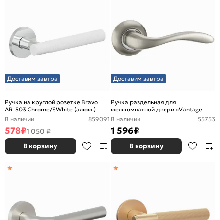
Доставим завтра
Доставим завтра
Ручка на круглой розетке Bravo
Ручка раздельная для
AR-503 Chrome/SWhite (алюм.)
межкомнатной двери «Vantage
V57D» Матовый никель
В наличии
859091
В наличии
55753
578
₽
1 596
₽
1 050 ₽
В корзину
В корзину