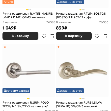
Акция
Доставим завтра
Ручка раздельная R.MT53.MADRID
Ручка раздельная R.TL54.BOSTON
(MADRID MT) OB-13 античная
(BOSTON TL) CF-17 кофе
бронза
В наличии
76585
В наличии
76056
1 049
₽
839
₽
В корзину
В корзину
Доставим завтра
Доставим завтра
Ручка раздельная R.JR54.POLO
Ручка раздельная R.JR54.SILVA
TECH/IND SN/CP-3 мат.никель/
(SILVA JR) SN/CP-3 матовый
хром (белая коробка)
никель/хром