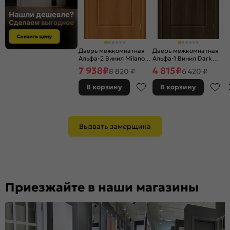
Дверь межкомнатная
Дверь межкомнатная
Альфа-2 Винил Milano
Альфа-1 Винил Dark
Vero, остекленная,
Barnwood, глухая,
7 938
₽
4 815
₽
8 820 ₽
6 420 ₽
white сrystal, каркасно-
каркасно-щитовая
щитовая
В корзину
В корзину
Вызвать замерщика
Приезжайте в наши магазины