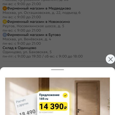
пн-вс: с 9:00 до 21:00
Фирменный магазин в Медведково
Москва, ул. Осташковская, д. 22, подъезд 6
пн-вс: с 9:00 до 21:00
Фирменный магазин в Новокосино
Реутов, Носовихинское шоссе, д. 5
пн-вс: с 9:00 до 21:00
Фирменный магазин в Бутово
Москва, ул. Венёвская, д. 4
пн-вс: с 9:00 до 21:00
Склад в Одинцово
Одинцово, ул. Баковская, 5
пн-пт: с 9:00 до 19:30
/
сб-вс: с 9:00 до 18:00
+7 (495) 984-16-99
Заказать звонок
Стать дилером
Расскажите о нас
Поделиться
Оцените магазин