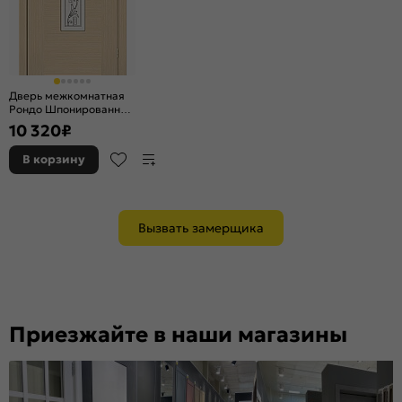
Дверь межкомнатная
Рондо Шпонированные
Беленый дуб,
10 320
₽
остекленная, сатинат
белый
В корзину
художественный,
каркасно-щитовая
Вызвать замерщика
Приезжайте в наши магазины