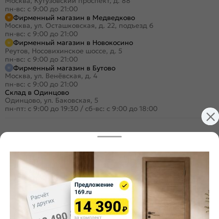
Москва, Кутузовский проспект, д. 88
пн-вс: с 9:00 до 21:00
Фирменный магазин в Медведково
Москва, ул. Осташковская, д. 22, подъезд 6
пн-вс: с 9:00 до 21:00
Фирменный магазин в Новокосино
Реутов, Носовихинское шоссе, д. 5
пн-вс: с 9:00 до 21:00
Фирменный магазин в Бутово
Москва, ул. Венёвская, д. 4
пн-вс: с 9:00 до 21:00
Склад в Одинцово
Одинцово, ул. Баковская, 5
пн-пт: с 9:00 до 19:30
/
сб-вс: с 9:00 до 18:00
+7 (495) 984-16-99
Заказать звонок
Стать дилером
Расскажите о нас
Поделиться
Оцените магазин