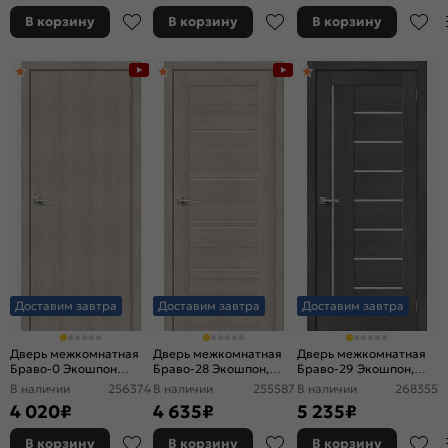
щитовая
щитовая
В корзину
В корзину
В корзину
Доставим завтра
Доставим завтра
Доставим завтра
Дверь межкомнатная
Дверь межкомнатная
Дверь межкомнатная
Браво-0 Экошпон
Браво-28 Экошпон,
Браво-29 Экошпон,
Cappuccino Melinga,
Cappuccino Melinga,
Grey Melinga,
В наличии
256374
В наличии
255587
В наличии
268355
глухая, без стекла,
остекленная, magic fog,
остекленная, magic fog,
4 020
₽
4 635
₽
5 235
₽
каркасно-щитовая
царговая
царговая
В корзину
В корзину
В корзину