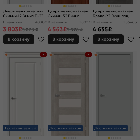
Дверь межкомнатная
Дверь межкомнатная
Дверь межкомнатная
Скинни-12 Винил П-23
Скинни-32 Винил
Браво-22 Экошпон,
(Белый), глухая,
Italiano Vero, глухая,
Grey Melinga,
В наличии
48900
В наличии
208192
В наличии
256463
скиновая
скиновая
остекленная, magic fog,
3 803
₽
4 563
₽
4 635
₽
5 070 ₽
5 070 ₽
царговая
В корзину
В корзину
В корзину
Доставим завтра
Доставим завтра
Доставим завтра