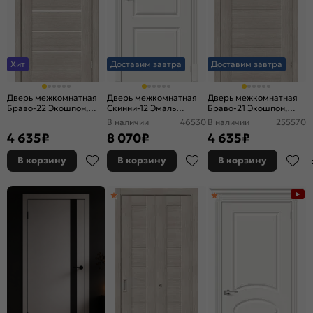
Хит
Доставим завтра
Доставим завтра
Дверь межкомнатная
Дверь межкомнатная
Дверь межкомнатная
Браво-22 Экошпон,
Скинни-12 Эмаль
Браво-21 Экошпон,
Cappuccino Melinga,
Whitey, без декора,
Cappuccino Melinga,
В наличии
46530
В наличии
255570
остекленная, magic fog,
глухая, без стекла, без
глухая, царговая
4 635
₽
8 070
₽
4 635
₽
царговая
кромки, скиновая
В корзину
В корзину
В корзину