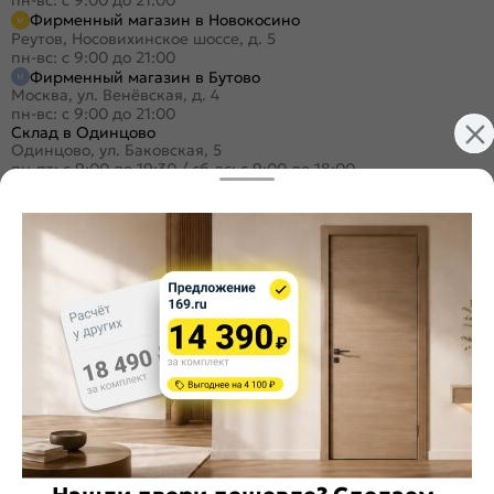
пн-вс: с 9:00 до 21:00
Фирменный магазин в Новокосино
Реутов, Носовихинское шоссе, д. 5
пн-вс: с 9:00 до 21:00
Фирменный магазин в Бутово
Москва, ул. Венёвская, д. 4
пн-вс: с 9:00 до 21:00
Склад в Одинцово
Одинцово, ул. Баковская, 5
пн-пт: с 9:00 до 19:30
/
сб-вс: с 9:00 до 18:00
+7 (495) 984-16-99
Заказать звонок
Стать дилером
Расскажите о нас
Поделиться
Оцените магазин