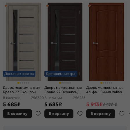
Доставим завтра
Доставим завтра
Дверь межкомнатная
Дверь межкомнатная
Дверь межкомнатная
Браво-27 Экошпон,
Браво-27 Экошпон,
Альфа-1 Винил Italiano
Cappuccino Melinga,
Wenge Melinga,
Vero, глухая, каркасно-
В наличии
256340
В наличии
256483
остекленная, mirox
остекленная, mirox
щитовая
5 685
₽
5 685
₽
5 913
₽
6 570 ₽
grey, царговая
grey, царговая
В корзину
В корзину
В корзину