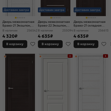
Доставим завтра
Доставим завтра
Доставим завтра
Дверь межкомнатная
Дверь межкомнатная
Дверь межкомнатная
Браво-21 Экошпон,
Браво-22 Экошпон,
Браво-21 складная
Snow Melinga, глухая,
Wenge Melinga,
Экошпон, Wenge
В наличии
256542
В наличии
255094
В наличии
256613
царговая
остекленная, magic fog,
Melinga, глухая,
4 320
₽
4 635
₽
4 635
₽
царговая
царговая
В корзину
В корзину
В корзину