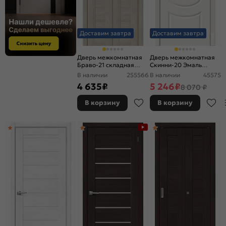
Доставим завтра
Доставим завтра
Дверь межкомнатная
Дверь межкомнатная
Браво-21 складная
Скинни-20 Эмаль
Экошпон, Cappuccino
Whitey, без декора,
В наличии
255566
В наличии
45575
Melinga, глухая,
глухая, без стекла, без
4 635
₽
5 246
₽
8 070 ₽
царговая
кромки, скиновая
В корзину
В корзину