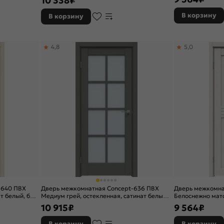
10 338
₽
В корзину
В корзину
4,8
5,0
-640 ПВХ
Дверь межкомнатная Concept-636 ПВХ
Дверь межкомна
т белый, без
Медиум грей, остекленная, сатинат белый,
Белоснежно мато
без кромки, царговая
остекленная, сат
10 915
₽
9 564
₽
царговая
В корзину
В корзину