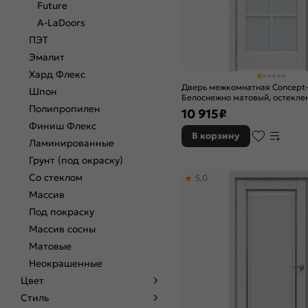
Future
A-LaDoors
ПЭТ
Эмалит
Хард Флекс
Дверь межкомнатная Concept
Шпон
Белоснежно матовый, остеклен
Полипропилен
белый, без кромки, царговая
10 915
₽
Финиш Флекс
В корзину
Ламинированные
Грунт (под окраску)
Со стеклом
5,0
Массив
Под покраску
Массив сосны
Матовые
Неокрашенные
Цвет
Стиль