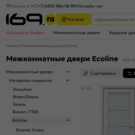
Москва и МО
+7 (495) 984-16-99
Онлайн-чат
Каталог
Акции и скидки
Межкомнатные двери
Входные дв
Главная
Межкомнатные двери
Ecoline
Межкомнатные двери Ecoline
474 т
Межкомнатные двери
Сортировка
Материал покрытия
5,0
Экошпон
ФлексЭмаль
Эмаль
Винил / ПВХ
Ecoline
Бизнес Класс