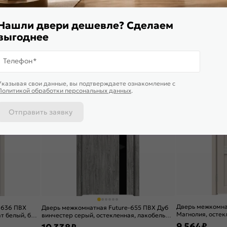
, царговая
Лайт грей, остекленная, сатинат белый, без
Магнолия, глухая
кромки, царговая
15 705
₽
11 477
₽
Нашли двери дешевле? Сделаем
В корзину
В корзину
выгоднее
Телефон*
4,9
4,8
Указывая свои данные, вы подтверждаете ознакомление c
Политикой обработки персональных данных
.
Отправить заявку
Дверь межкомна
-636 ПВХ
Дверь межкомнатная Future-655 ПВХ Дуб
Магнолия, остекл
ат белый, без
винчестер серый, остекленная, лакобель
кромки, царгова
чёрный, без кромки, царговая
9 564
₽