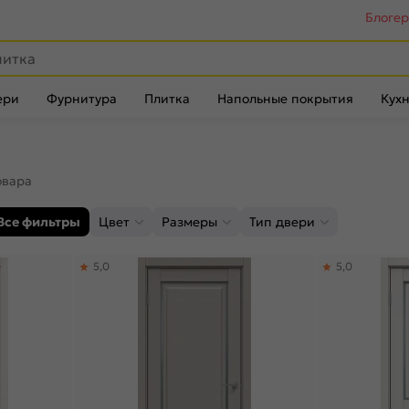
Блоге
ери
Фурнитура
Плитка
Напольные покрытия
Кухн
овара
Все фильтры
Цвет
Размеры
Тип двери
5,0
5,0