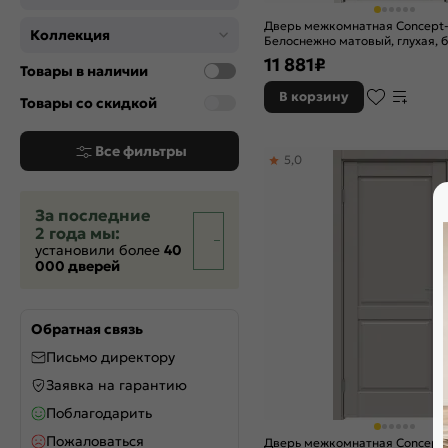
Дверь межкомнатная Concept
Коллекция
Белоснежно матовый, глухая, 
царговая
11 881
₽
Товары в наличии
В корзину
Товары со скидкой
Все фильтры
5,0
За последние
2 года мы:
установили более
40
000 дверей
Обратная связь
Письмо директору
Заявка на гарантию
Поблагодарить
Пожаловаться
Дверь межкомнатная Concept