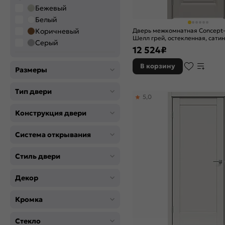
Бежевый
Белый
Коричневый
Дверь межкомнатная Concept
Шелл грей, остекленная, сатин
Серый
без кромки, царговая
12 524
₽
Цвет производителя
В корзину
Размеры
Белоснежно матовый
Бетон серый
Грей вуд
Тип двери
5,0
Дарк Вайт
Конструкция двери
Дуб Винчестер светлый
Дуб винчестер серый
Дуб Винчестер трюфель
Система открывания
Дуб патина золото
Дуб радиальный
Стиль двери
Лайт грей
Декор
Магнолия
Медиум грей
Кромка
Стипл белый
Стипл светло-серый
Стекло
Шелл грей