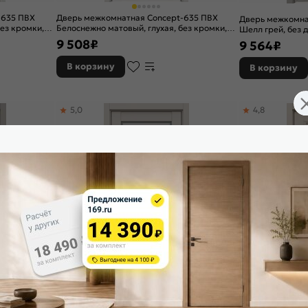
-635 ПВХ
Дверь межкомнатная Concept-635 ПВХ
Дверь межкомна
без кромки,
Белоснежно матовый, глухая, без кромки,
Шелл грей, без 
царговая
сатинат белый, 
9 508
₽
9 564
₽
В корзину
В корзину
5,0
4,8
-628 ПВХ
Дверь межкомнатная Concept-651 ПВХ
Дверь межкомна