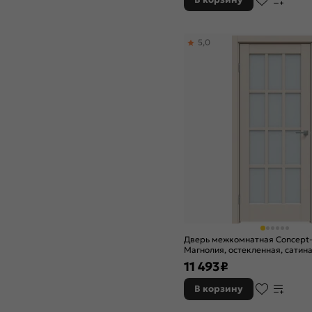
5,0
Дверь межкомнатная Concept
Магнолия, остекленная, сатина
кромки, царговая
11 493
₽
В корзину