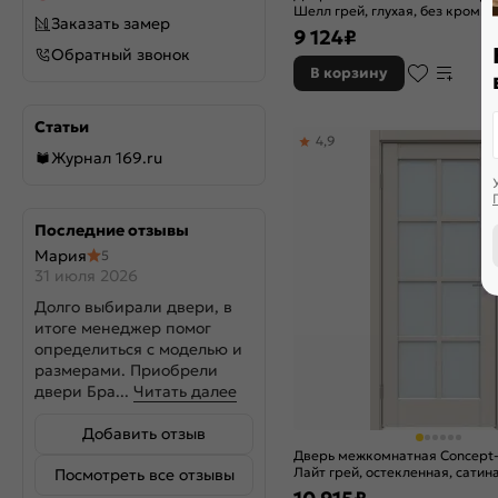
Шелл грей, глухая, без кромки
Заказать замер
9 124
₽
Обратный звонок
В корзину
Статьи
4,9
Журнал 169.ru
Последние отзывы
Мария
5
31 июля 2026
Долго выбирали двери, в
итоге менеджер помог
определиться с моделью и
размерами. Приобрели
двери Бра...
Читать далее
Добавить отзыв
Дверь межкомнатная Concept
Лайт грей, остекленная, сатин
Посмотреть все отзывы
кромки, царговая