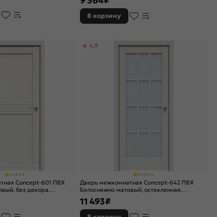
9 564
₽
В корзину
4,9
тная Concept-601 ПВХ
Дверь межкомнатная Concept-642 ПВХ
вый, без декора,
Белоснежно матовый, остекленная,
инат белый, без кромки,
прозрачное, без кромки, царговая
11 493
₽
В корзину