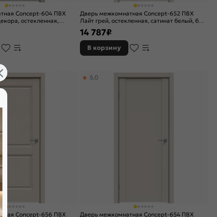
тная Concept-604 ПВХ
Дверь межкомнатная Concept-652 ПВХ
декора, остекленная,
Лайт грей, остекленная, сатинат белый, без
без кромки, царговая
кромки, царговая
14 787
₽
В корзину
5,0
тная Concept-656 ПВХ
Дверь межкомнатная Concept-654 ПВХ