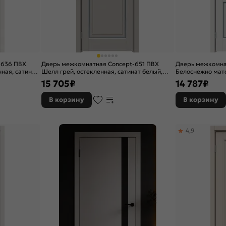
-636 ПВХ
Дверь межкомнатная Concept-651 ПВХ
Дверь межкомна
ная, сатинат
Шелл грей, остекленная, сатинат белый,
Белоснежно мато
без кромки, царговая
белый, без кром
15 705
₽
14 787
₽
В корзину
В корзину
4,9