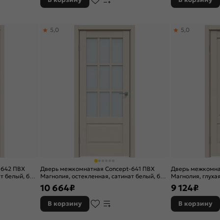
5,0
5,0
-642 ПВХ
Дверь межкомнатная Concept-641 ПВХ
Дверь межкомна
т белый, без
Магнолия, остекленная, сатинат белый, без
Магнолия, глухая
кромки, царговая
10 664
₽
9 124
₽
В корзину
В корзину