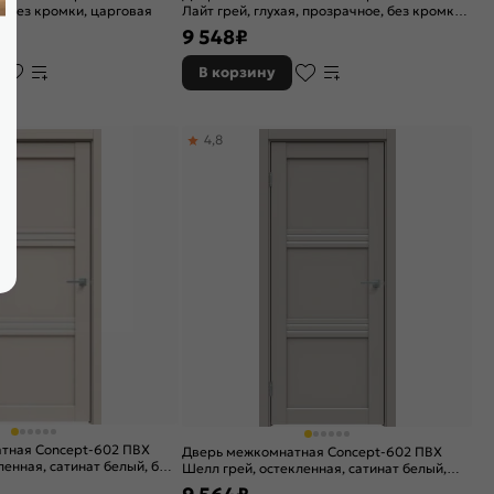
, без кромки, царговая
Лайт грей, глухая, прозрачное, без кромки,
царговая
9 548
₽
В корзину
4,8
тная Concept-602 ПВХ
Дверь межкомнатная Concept-602 ПВХ
енная, сатинат белый, без
Шелл грей, остекленная, сатинат белый,
я
без кромки, царговая