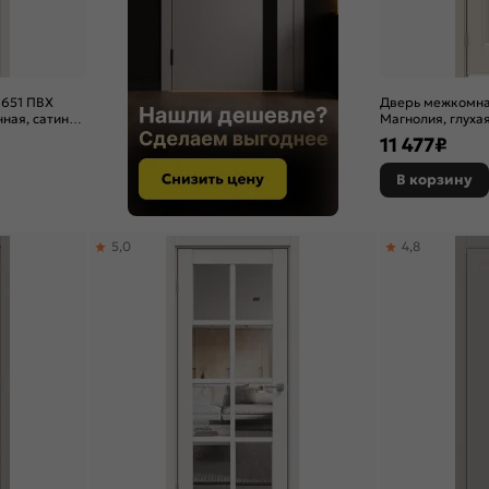
-651 ПВХ
Дверь межкомна
ная, сатинат
Магнолия, глухая
11 477
₽
В корзину
5,0
4,8