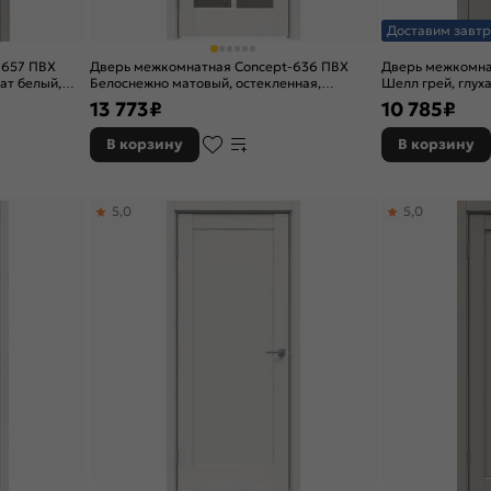
Доставим завтр
-657 ПВХ
Дверь межкомнатная Concept-636 ПВХ
Дверь межкомна
ат белый,
Белоснежно матовый, остекленная,
Шелл грей, глух
прозрачное, без кромки, царговая
13 773
₽
10 785
₽
В корзину
В корзину
5,0
5,0