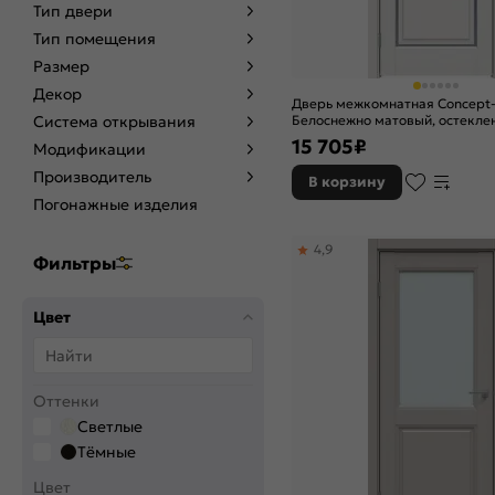
Тип двери
Тип помещения
Размер
Декор
Дверь межкомнатная Concept
Система открывания
Белоснежно матовый, остеклен
белый, без кромки, царговая
15 705
₽
Модификации
Производитель
В корзину
Погонажные изделия
4,9
Фильтры
Цвет
Оттенки
Светлые
Тёмные
Цвет