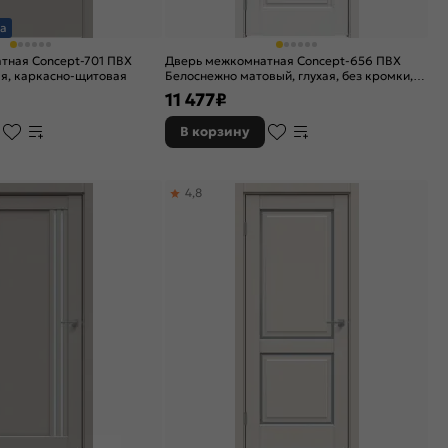
а
тная Concept-701 ПВХ
Дверь межкомнатная Concept-656 ПВХ
ая, каркасно-щитовая
Белоснежно матовый, глухая, без кромки,
царговая
11 477
₽
В корзину
4,8