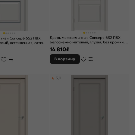
Дверь межкомнатная Concept-632 ПВХ
тная Concept-652 ПВХ
Белоснежно матовый, глухая, без кромки,
вый, остекленная, сатинат
царговая
ки, царговая
14 810
₽
В корзину
5,0