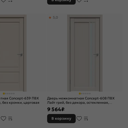
5,0
тная Concept-639 ПВХ
Дверь межкомнатная Concept-608 ПВХ
, без кромки, царговая
Лайт грей, без декора, остекленная,
сатинат белый, без кромки, царговая
9 564
₽
В корзину