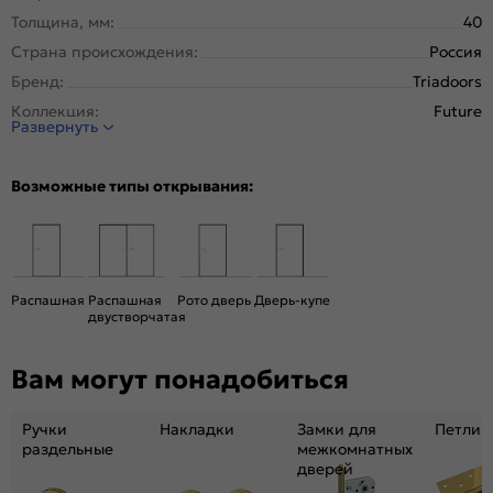
Толщина, мм:
40
Страна происхождения:
Россия
Бренд:
Triadoors
Коллекция:
Future
Развернуть
Стиль:
Модерн
Тип двери:
Глухая
Возможные типы открывания:
Система открывания:
Раздвижная, Классическая
Конструкция двери:
Каркасно-щитовая
Цвет:
Дуб Винчестер трюфель
Общий цвет:
Коричневый
Распашная
Распашная
Рото дверь
Дверь-купе
двустворчатая
Вес, кг:
26
Размер упаковки:
201* 81 *4,6
Вам могут понадобиться
Тип коробки:
С уплотнителем
Тип погонажных изделий:
Теллескопический, кампланарный
Ручки
Накладки
Замки для
Петли
Кромка:
Алюминиевая матовый хром
раздельные
межкомнатных
дверей
Поверхность:
Гладкая, матовая