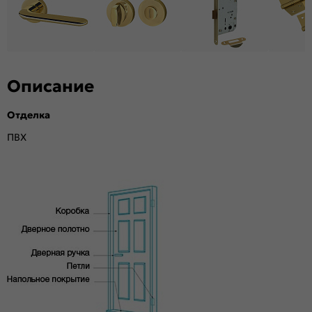
Возможность покраски:
Нет
Для влажных помещений:
Да
Наличие притвора:
Нет
Принадлежности,
Дверная коробка, наличники, ручки.
необходимые для
Опционально: доборы, порог, ответная
Описание
установки (не
планка, защелка
входит в
комплект):
Отделка
Степень влагостойкости:
Высокая
ПВХ
Уровень шумоизоляции:
Средний ( 26дБ)
Фрезеровка под замок:
Да
Фрезеровка под петли:
Да
Износостойкость:
Умеренное использование
Пропускает свет:
Нет
Объём, м. куб.:
0.06
Подходит под двухстворчатый проём:
Да
Гарантия (лет):
1.6
Материал:
Композитный мебельный щит на основе
высококачественного соснового бруса и MDF.