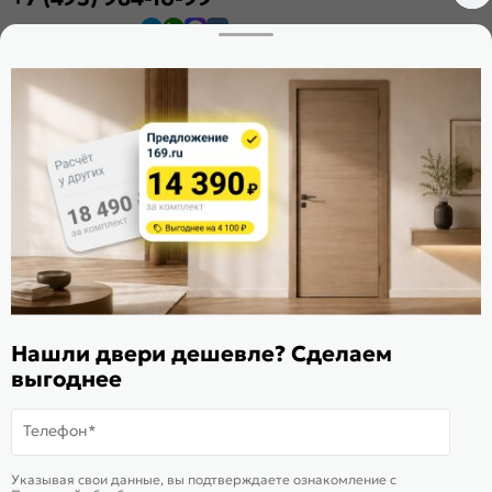
Заказать звонок
Стать дилером
Расскажите о нас
Поделиться
Оцените магазин
ИКС 1340
© 2010—2026 Склад Дверей 169.RU
Пользовательское соглашение
Нашли двери дешевле? Сделаем
выгоднее
Политика обработки персональных данных
Карта сайта
Телефон*
Подобрать аналог
Смотреть похожие
Указывая свои данные, вы подтверждаете ознакомление c
Товар раскупили