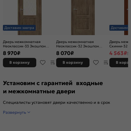
Доставим завтра
Доставим з
Дверь межкомнатная
Дверь межкомнатная
Дверь межк
Неоклассик-33 Экошпон
Неоклассик-32 Экошпон
Скинни-32 Ви
Original Oak, остекленная,
Original Oak, глухая, кромка
глухая, ски
8 970
₽
8 070
₽
4 563
₽
5
white сrystal, кромка нет,
нет, филенчатая
филенчатая
В корзину
В корзину
В корз
Установим с гарантией входные
и межкомнатные двери
Специалисты установят двери качественно и в срок
Развернуть