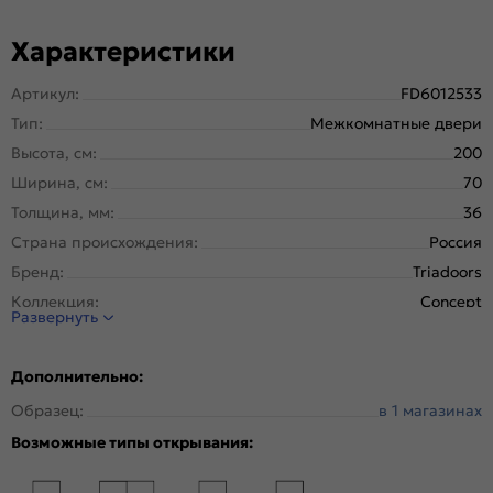
Характеристики
Артикул:
FD6012533
Тип:
Межкомнатные двери
Высота, см:
200
Ширина, см:
70
Толщина, мм:
36
Страна происхождения:
Россия
Бренд:
Triadoors
Коллекция:
Concept
Развернуть
Стиль:
Модерн
Тип двери:
Остекленная
Дополнительно:
Система открывания:
Раздвижная, Классическая
Образец:
в 1 магазинах
Конструкция двери:
Царговая
Возможные типы открывания:
Цвет:
Лайт грей
Общий цвет:
Серый