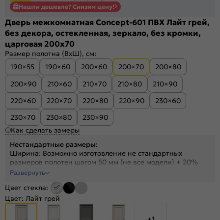
Нашли дешевле? Снизим цену!
Дверь межкомнатная Concept-601 ПВХ Лайт грей,
без декора, остекленная, зеркало, без кромки,
царговая 200x70
Размер полотна (ВхШ), см:
190×55
190×60
200×60
200×70
200×80
200×90
210×60
210×70
210×80
210×90
220×60
220×70
220×80
220×90
230×60
230×70
230×80
230×90
Как сделать замеры
Нестандартные размеры:
Ширина: Возможно изготовление не стандартных
размеров полотен шагом 50 мм (не все модели) + 20%
Высота: На полотна высотой от 1700 до 2300 мм +30%
Развернуть
Высота: На полотна высотой от 2300 до 2400 мм +40%
Цвет стекла:
Цвет:
Лайт грей
+1