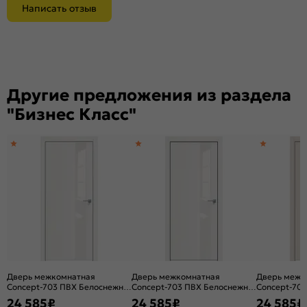
Написать отзыв
Другие предложения из раздела
"Бизнес Класс"
Дверь межкомнатная
Дверь межкомнатная
Дверь межк
Concept-703 ПВХ Белоснежно
Concept-703 ПВХ Белоснежно
Concept-703
матовый, остекленная,
матовый, остекленная,
остекленная
24 585
₽
24 585
₽
24 585
₽