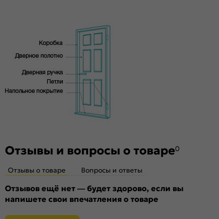
Фрезеровка под замок:
Нет
Фрезеровка под петли:
Нет
Износостойкость:
Умеренное использование
Пропускает свет:
нет
Объём, м. куб.:
0.05
Подходит под двухстворчатый проём:
Да
Гарантия (лет):
1.6
Материал:
Композитный мебельный щит на основе
высококачественного соснового бруса и MDF.
Отзывы и вопросы о товаре
0
Отзывы о товаре
Вопросы и ответы
Отзывов ещё нет — будет здорово, если вы
напишете свои впечатления о товаре