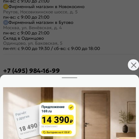
пн-вс: с 9:00 до 21:00
Фирменный магазин в Новокосино
Реутов, Носовихинское шоссе, д. 5
пн-вс: с 9:00 до 21:00
Фирменный магазин в Бутово
Москва, ул. Венёвская, д. 4
пн-вс: с 9:00 до 21:00
Склад в Одинцово
Одинцово, ул. Баковская, 5
пн-пт: с 9:00 до 19:30
/
сб-вс: с 9:00 до 18:00
+7 (495) 984-16-99
Заказать звонок
Стать дилером
Расскажите о нас
Поделиться
Оцените магазин