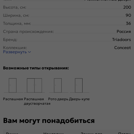
Высота, см:
200
Ширина, см:
90
Толщина, мм:
36
Страна происхождения:
Россия
Бренд:
Triadoors
Коллекция:
Concept
Развернуть
Стиль:
Модерн
Тип двери:
Глухая
Возможные типы открывания:
Система открывания:
Классическая, Раздвижная
Конструкция двери:
Царговая
Цвет:
Шелл грей
Общий цвет:
Серый
Распашная
Распашная
Рото дверь
Дверь-купе
двустворчатая
Вес, кг:
28
Размер упаковки:
201* 91 *4,6
Вам могут понадобиться
Тип коробки:
с уплотнителем
Тип погонажных изделий:
теллескопический
Ручки
Накладки
Замки для
Петли