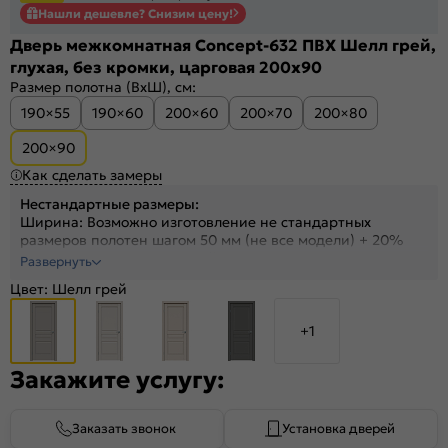
Нашли дешевле? Снизим цену!
Дверь межкомнатная Concept-632 ПВХ Шелл грей,
глухая, без кромки, царговая 200x90
Размер полотна (ВхШ), см:
190×55
190×60
200×60
200×70
200×80
200×90
Как сделать замеры
Нестандартные размеры:
Ширина: Возможно изготовление не стандартных
размеров полотен шагом 50 мм (не все модели) + 20%
Высота: На полотна высотой от 1700 до 2300 мм +30%
Развернуть
Высота: На полотна высотой от 2300 до 2400 мм +40%
Цвет:
Шелл грей
+1
Закажите услугу:
Заказать звонок
Установка дверей