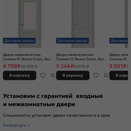
Доставим завтра
Доставим завтра
Доставим з
Дверь межкомнатная
Дверь межкомнатная
Дверь межк
Скинни-13 Эмаль Grace, без
Скинни-12 Эмаль Grace, без
Скинни-10 Э
декора, остекленная, white
декора, глухая, без стекла,
декора, глух
6 708
₽
5 246
₽
5 051
₽
10 320 ₽
8 070 ₽
7 
сrystal, без кромки, скиновая
без кромки, скиновая
без кромки,
В корзину
В корзину
В корз
Установим с гарантией входные
и межкомнатные двери
Специалисты установят двери качественно и в срок
Развернуть