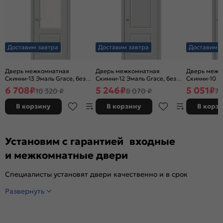
Доставим завтра
Доставим завтра
Доставим з
Дверь межкомнатная
Дверь межкомнатная
Дверь межк
Скинни-13 Эмаль Grace, без
Скинни-12 Эмаль Grace, без
Скинни-10 Э
декора, остекленная, white
декора, глухая, без стекла,
декора, глух
6 708
₽
5 246
₽
5 051
₽
10 320 ₽
8 070 ₽
7 
сrystal, без кромки, скиновая
без кромки, скиновая
без кромки,
В корзину
В корзину
В корз
Установим с гарантией входные
и межкомнатные двери
Специалисты установят двери качественно и в срок
Развернуть