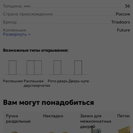
Толщина, мм:
36
Страна происхождения:
Россия
Бренд:
Triadoors
Коллекция:
Future
Развернуть
Стиль:
Классика
Тип двери:
Остекленная
Возможные типы открывания:
Система открывания:
Раздвижная, Классическая
Конструкция двери:
Царговая
Цвет:
Дуб патина серый
Общий цвет:
Серый
Распашная
Распашная
Рото дверь
Дверь-купе
двустворчатая
Стекло:
Сатин белый лак перламутр
Вес, кг:
26
Вам могут понадобиться
Размер упаковки:
201* 81 *4,6
Тип коробки:
С уплотнителем
Ручки
Накладки
Замки для
Петли
Тип погонажных изделий:
Телескопический, компланарный
раздельные
межкомнатных
дверей
Кромка:
Нет