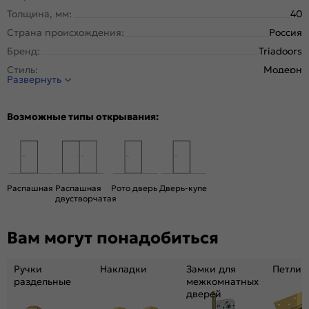
Толщина, мм:
40
Страна происхождения:
Россия
Бренд:
Triadoors
Стиль:
Модерн
Развернуть
Тип двери:
Глухая
Система открывания:
Раздвижная, Классическая
Возможные типы открывания:
Конструкция двери:
Каркасно-щитовая
Цвет:
Дуб винчестер серый
Общий цвет:
Серый
Декор:
Дуб патина серый
Распашная
Распашная
Рото дверь
Дверь-купе
двустворчатая
Вес, кг:
23
Размер упаковки:
201* 61 *5
Вам могут понадобиться
Тип коробки:
с уплотнителем
Тип погонажных изделий:
Телескопический, компланарный
Ручки
Накладки
Замки для
Петли
Кромка:
Алюминиевая черная матовая
раздельные
межкомнатных
дверей
Поверхность:
гладкая, матовая