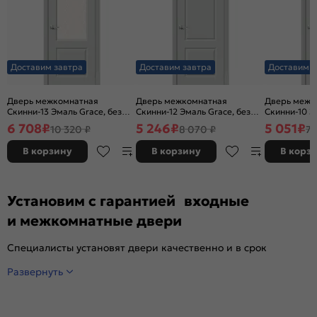
Доставим завтра
Доставим завтра
Доставим з
Дверь межкомнатная
Дверь межкомнатная
Дверь межк
Скинни-13 Эмаль Grace, без
Скинни-12 Эмаль Grace, без
Скинни-10 Э
декора, остекленная, white
декора, глухая, без стекла,
декора, глух
6 708
₽
5 246
₽
5 051
₽
10 320 ₽
8 070 ₽
7 
сrystal, без кромки, скиновая
без кромки, скиновая
без кромки,
В корзину
В корзину
В корз
Установим с гарантией входные
и межкомнатные двери
Специалисты установят двери качественно и в срок
Развернуть