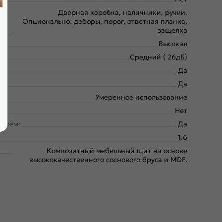
Дверная коробка, наличники, ручки.
Опционально: доборы, порог, ответная планка,
защелка
Высокая
Средний ( 26дБ)
Да
Да
Умеренное использование
Нет
проём:
Да
1.6
Композитный мебельный щит на основе
высококачественного соснового бруса и MDF.