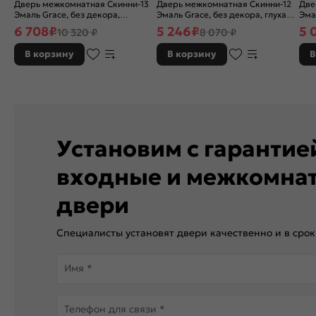
Дверь межкомнатная Скинни-13
Дверь межкомнатная Скинни-12
Две
Эмаль Grace, без декора,
Эмаль Grace, без декора, глухая,
Эма
остекленная, white сrystal, без
без стекла, без кромки, скиновая
без
6 708
₽
5 246
₽
5 
10 320 ₽
8 070 ₽
кромки, скиновая
В корзину
В корзину
В
Установим с гаранти
входные и межкомна
двери
Специалисты установят двери качественно и в срок
Имя *
Телефон для связи *