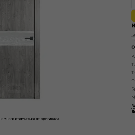
И
О
Р
Т
Т
С
Б
М
В
В
емного отличаться от оригинала.