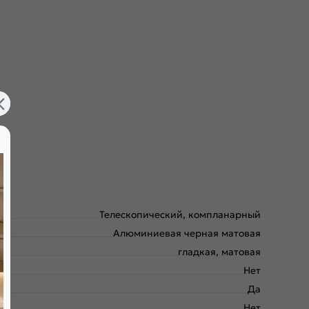
Телескопический, компланарный
Алюминиевая черная матовая
гладкая, матовая
Нет
Да
Нет