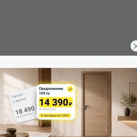
FD7071372
Тип погонажных изделий:
Межкомнатные двери
Кромка:
200
Поверхность:
80
Возможность покраски:
40
Для влажных помещений:
Россия
Наличие притвора: