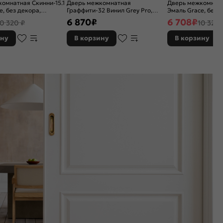
омнатная Скинни-15.1
Дверь межкомнатная
Дверь межкомнатн
e, без декора,
Граффити-32 Винил Grey Pro,
Эмаль Grace, без 
, white сrystal, без
глухая, каркасно-щитовая
остекленная, white 
6 870
₽
6 708
₽
10 320 ₽
10 320 
иновая
кромки, скиновая
ину
В корзину
В корзину