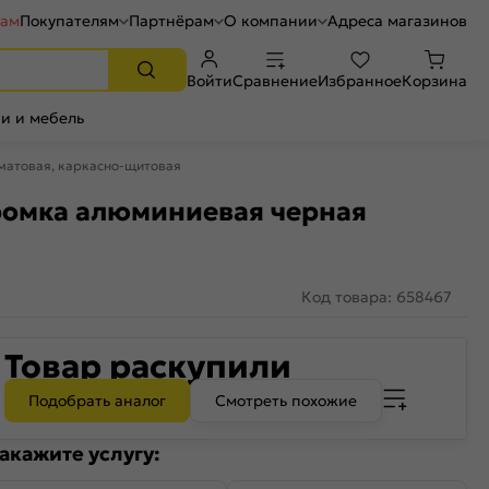
рам
Покупателям
Партнёрам
О компании
Адреса магазинов
Войти
Сравнение
Избранное
Корзина
и и мебель
 матовая, каркасно-щитовая
кромка алюминиевая черная
Код товара: 658467
Товар раскупили
Подобрать аналог
Смотреть похожие
акажите услугу: