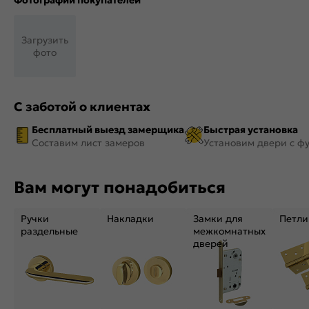
Фотографии покупателей
Загрузить
фото
С заботой о клиентах
Бесплатный выезд замерщика
Быстрая установка
Составим лист замеров
Установим двери с ф
Вам могут понадобиться
Ручки
Накладки
Замки для
Петли
раздельные
межкомнатных
дверей