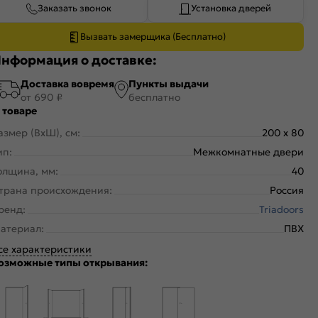
Заказать звонок
Установка дверей
Вызвать замерщика (Бесплатно)
нформация о доставке:
Доставка вовремя
Пункты выдачи
от 690 ₽
бесплатно
 товаре
азмер (ВхШ), см:
200 x 80
ип:
Межкомнатные двери
олщина, мм:
40
трана происхождения:
Россия
ренд:
Triadoors
атериал:
ПВХ
се характеристики
озможные типы открывания: