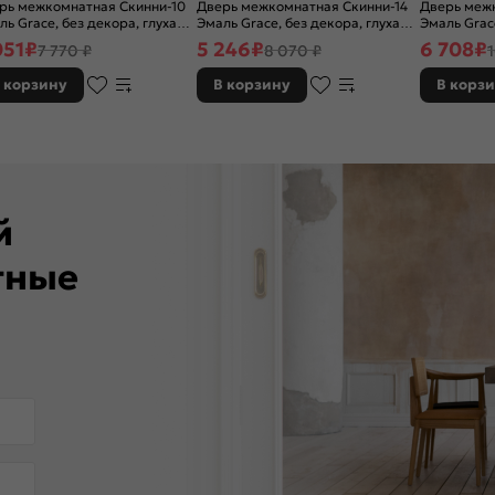
рь межкомнатная Скинни-10
Дверь межкомнатная Скинни-14
Дверь межк
ль Grace, без декора, глухая,
Эмаль Grace, без декора, глухая,
Эмаль Grac
 стекла, без кромки, скиновая
без стекла, без кромки, скиновая
остекленная
051
₽
5 246
₽
6 708
₽
7 770 ₽
8 070 ₽
кромки, ск
 корзину
В корзину
В корз
ей
тные