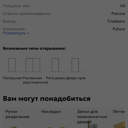
Толщина, мм:
40
Страна происхождения:
Россия
Бренд:
Triadoors
Коллекция:
Future
Развернуть
Стиль:
Модерн
Тип двери:
Глухая
Возможные типы открывания:
Система открывания:
Раздвижная, Классическая
Конструкция двери:
Каркасно-щитовая
Цвет:
Дуб винчестер серый
Общий цвет:
Серый
Распашная
Распашная
Рото дверь
Дверь-купе
двустворчатая
Декор:
Лакобель чёрный
Вес, кг:
26
Вам могут понадобиться
Размер упаковки:
201* 81 *4,6
Тип коробки:
С уплотнителем
Ручки
Накладки
Замки для
Петли
Тип погонажных изделий:
теллескопический, кампланарный
раздельные
межкомнатных
дверей
Кромка:
Алюминиевая черная матовая