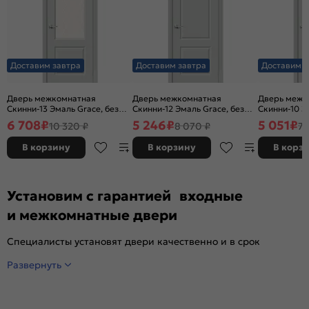
Доставим завтра
Доставим завтра
Доставим з
Дверь межкомнатная
Дверь межкомнатная
Дверь межк
Скинни-13 Эмаль Grace, без
Скинни-12 Эмаль Grace, без
Скинни-10 Э
декора, остекленная, white
декора, глухая, без стекла,
декора, глух
6 708
₽
5 246
₽
5 051
₽
10 320 ₽
8 070 ₽
7 
сrystal, без кромки, скиновая
без кромки, скиновая
без кромки,
В корзину
В корзину
В корз
Установим с гарантией входные
и межкомнатные двери
Специалисты установят двери качественно и в срок
Развернуть