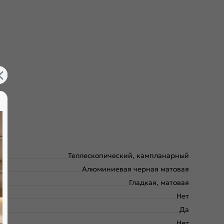
Теллескопический, кампланарный
Алюминиевая черная матовая
Гладкая, матовая
Нет
Да
Нет