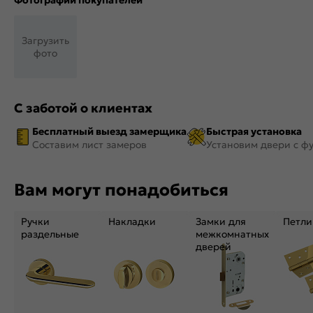
Фотографии покупателей
Загрузить
фото
С заботой о клиентах
Бесплатный выезд замерщика
Быстрая установка
Составим лист замеров
Установим двери с ф
Вам могут понадобиться
Ручки
Накладки
Замки для
Петли
раздельные
межкомнатных
дверей