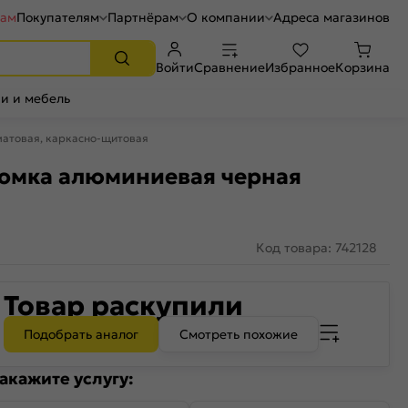
рам
Покупателям
Партнёрам
О компании
Адреса магазинов
Войти
Сравнение
Избранное
Корзина
и и мебель
матовая, каркасно-щитовая
кромка алюминиевая черная
Код товара: 742128
Товар раскупили
Подобрать аналог
Смотреть похожие
акажите услугу: