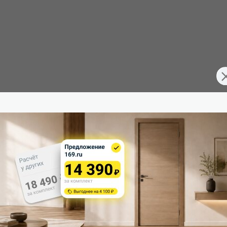
FDF71300212
Тип погонажных изделий:
Межкомнатные двери
Кромка:
200
Поверхность:
80
Возможность покраски:
40
Для влажных помещений:
Россия
Наличие притвора: