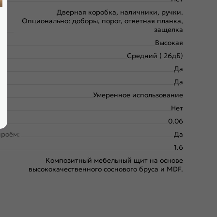
Дверная коробка, наличники, ручки.
Опционально: доборы, порог, ответная планка,
защелка
Высокая
Средний ( 26дБ)
Да
Да
Умеренное использование
Нет
0.06
проём:
Да
1.6
Композитный мебельный щит на основе
высококачественного соснового бруса и MDF.