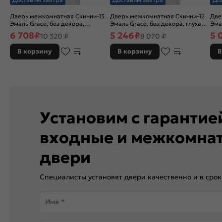
Дверь межкомнатная Скинни-13
Дверь межкомнатная Скинни-12
Две
Эмаль Grace, без декора,
Эмаль Grace, без декора, глухая,
Эма
остекленная, white сrystal, без
без стекла, без кромки, скиновая
без
6 708
₽
5 246
₽
5 
10 320 ₽
8 070 ₽
кромки, скиновая
В корзину
В корзину
В
Установим с гаранти
входные и межкомна
двери
Специалисты установят двери качественно и в срок
Имя *