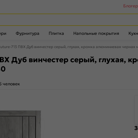
Блоге
ери
Фурнитура
Плитка
Напольные покрытия
Кухн
ture-713 ПВХ Дуб винчестер серый, глухая, кромка алюминиевая черная 
ВХ Дуб винчестер серый, глухая, 
80
5 человек
З