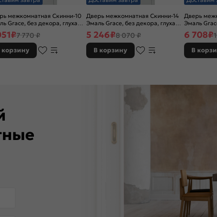
рь межкомнатная Скинни-10
Дверь межкомнатная Скинни-14
Дверь межк
ль Grace, без декора, глухая,
Эмаль Grace, без декора, глухая,
Эмаль Grac
 стекла, без кромки, скиновая
без стекла, без кромки, скиновая
остекленная
051
₽
5 246
₽
6 708
₽
7 770 ₽
8 070 ₽
кромки, ск
 корзину
В корзину
В корз
ей
тные