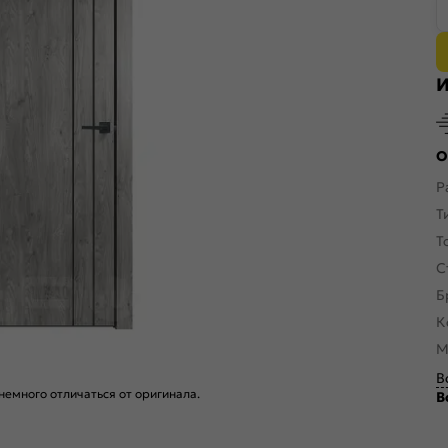
И
О
Р
Т
Т
С
Б
К
М
В
емного отличаться от оригинала.
В