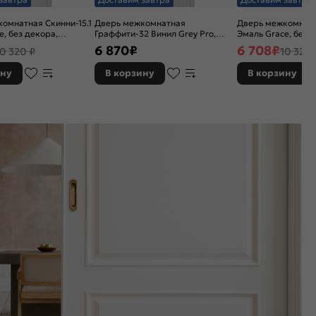
омнатная Скинни-15.1
Дверь межкомнатная
Дверь межкомнатн
e, без декора,
Граффити-32 Винил Grey Pro,
Эмаль Grace, без 
, white сrystal, без
глухая, каркасно-щитовая
остекленная, white 
6 870
₽
6 708
₽
10 320 ₽
10 320 
иновая
кромки, скиновая
ину
В корзину
В корзину