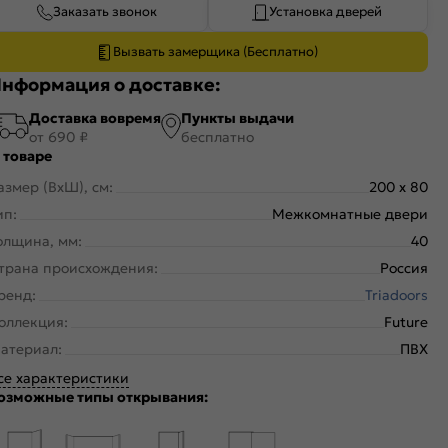
Заказать звонок
Установка дверей
Вызвать замерщика (Бесплатно)
нформация о доставке:
Доставка вовремя
Пункты выдачи
от 690 ₽
бесплатно
 товаре
азмер (ВхШ), см:
200 x 80
ип:
Межкомнатные двери
олщина, мм:
40
трана происхождения:
Россия
ренд:
Triadoors
оллекция:
Future
атериал:
ПВХ
се характеристики
озможные типы открывания: