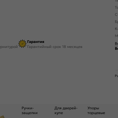
Т
Т
С
Б
К
М
Гарантия
В
урнитурой
Гарантийный срок 18 месяцев
В
Р
Ручки-
Для дверей-
Упоры
защелки
купе
торцевые