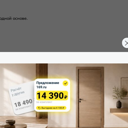
одной основе.
VRDBST0014
Тип коробки:
Межкомнатные двери
Кромка: