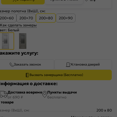
азмер полотна (ВхШ), см:
200×60
200×70
200×80
200×90
Как сделать замеры
вет:
Белый
акажите услугу:
Заказать звонок
Установка дверей
Вызвать замерщика (Бесплатно)
нформация о доставке:
Доставка вовремя
Пункты выдачи
от 690 ₽
бесплатно
 товаре
азмер (ВхШ), см:
200 x 80