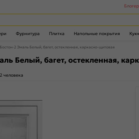
Блоге
ери
Фурнитура
Плитка
Напольные покрытия
Кухн
остон-2 Эмаль Белый, багет, остекленная, каркасно-щитовая
ль Белый, багет, остекленная, кар
2 человека