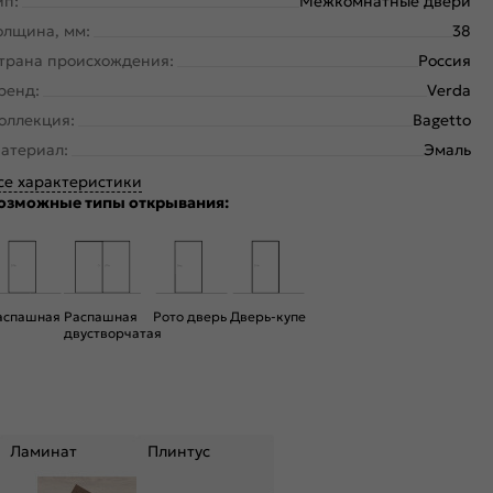
ип:
Межкомнатные двери
олщина, мм:
38
трана происхождения:
Россия
ренд:
Verda
оллекция:
Bagetto
атериал:
Эмаль
се характеристики
озможные типы открывания:
аспашная
Распашная
Рото дверь
Дверь-купе
двустворчатая
Ламинат
Плинтус