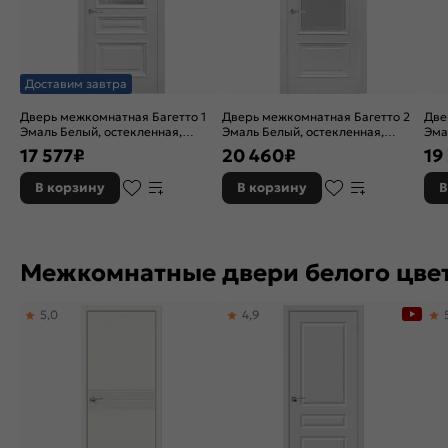
Доставим завтра
Дверь межкомнатная Багетто 1
Дверь межкомнатная Багетто 2
Две
Эмаль Белый, остекленная,
Эмаль Белый, остекленная,
Эма
сатинат белый, без кромки,
сатинат белый, без кромки,
кар
17 577
₽
20 460
₽
19
каркасно-щитовая
каркасно-щитовая
В корзину
В корзину
В
Межкомнатные двери белого цве
5,0
4,9