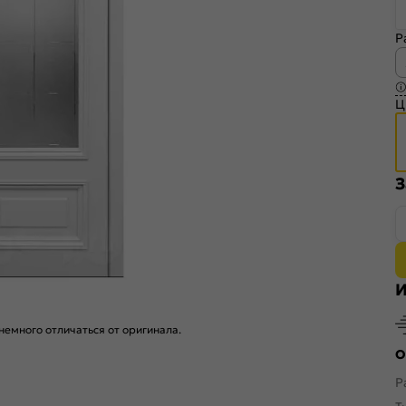
Р
Ц
З
И
емного отличаться от оригинала.
О
Р