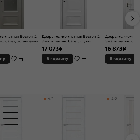
комнатная Бостон-2
Дверь межкомнатная Бостон-2
Дверь межкомнатн
о, багет, остекленная,
Эмаль Белый, багет, глухая,
Эмаль Белый, багет
щитовая
каркасно-щитовая
каркасно-щитова
₽
17 073
₽
16 873
₽
ину
В корзину
В корзину
4,7
5,0