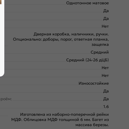
Однотонное матовое
Да
Да
Нет
Дверная коробка, наличники, ручки.
Опционально: доборы, порог, ответная планка,
защелка
Средний
Средний (24-26 дЦБ)
Нет
Нет
Износостойкие
Да
проём:
Да
1.6
Изготовлена из наборно-поперечной рейки
МДФ. Облицовка МДФ толщиной 6 мм. Багет из
массива березы.