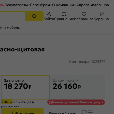
рам
Покупателям
Партнёрам
О компании
Адреса магазинов
Войти
Сравнение
Избранное
Корзина
и и мебель
касно-щитовая
Код товара: 1025372
За полотно
За комплект
18 270
26 160
₽
₽
3 045
₽
х 6 месяцев в
Нашли дешевле? Снизим цену!
рассрочку
В корзину
Купить в 1 клик