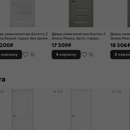
рь межкомнатная Багетто 2
Дверь межкомнатная Бостон-2
Дверь меж
ль Белый, глухая, без кромки,
Эмаль Мокко, багет, глухая,
Эмаль Мокк
касно-щитовая
каркасно-щитовая
каркасно-
 200
₽
17 309
₽
18 506
 корзину
В корзину
В корз
та
5,0
4,9
4,8