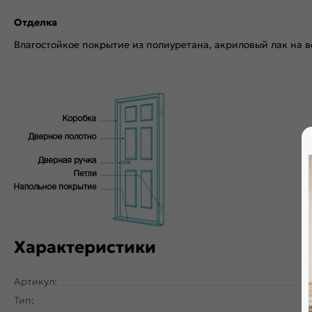
Отделка
Влагостойкое покрытие из полиуретана, акриловый лак на в
Характеристики
Артикул:
Тип: