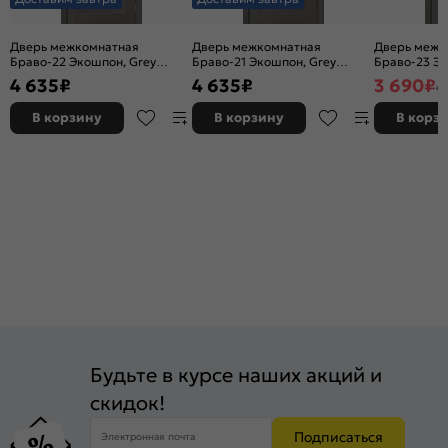
Дверь межкомнатная
Дверь межкомнатная
Дверь межк
Браво-22 Экошпон, Grey
Браво-21 Экошпон, Grey
Браво-23 Эк
Melinga, остекленная, magic
Melinga, глухая, царговая
Melinga, ост
4 635
₽
4 635
₽
3 690
₽
4
fog, царговая
fog, царгов
В корзину
В корзину
В корз
Будьте в курсе наших акций и
скидок!
Подписаться
Электронная почта