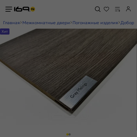
Главная
Межкомнатные двери
Погонажные изделия
Добор
Хит