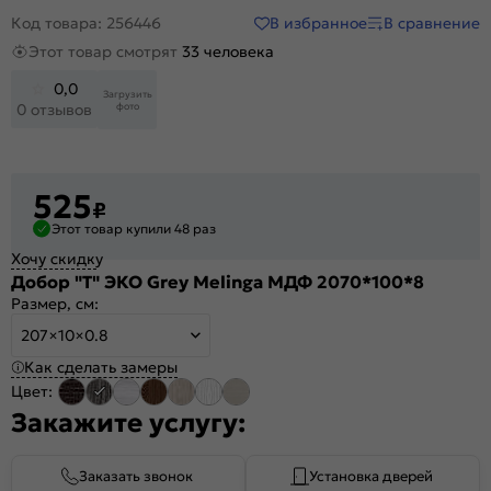
В избранное
В сравнение
Код товара: 256446
Этот товар смотрят
33 человека
0,0
Загрузить
фото
0 отзывов
525
₽
Этот товар купили 48 раз
Хочу скидку
Добор "Т" ЭКО Grey Melinga МДФ 2070*100*8
Размер, см:
207×10×0.8
Как сделать замеры
Цвет:
Закажите услугу:
Заказать звонок
Установка дверей