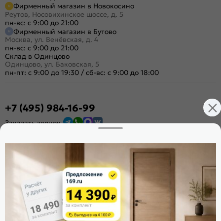
Фирменный магазин в Новокосино
Реутов, Носовихинское шоссе, д. 5
пн-вс: с 9:00 до 21:00
Фирменный магазин в Бутово
Москва, ул. Венёвская, д. 4
пн-вс: с 9:00 до 21:00
Склад в Одинцово
Одинцово, ул. Баковская, 5
пн-пт: с 9:00 до 19:30
/
сб-вс: с 9:00 до 18:00
+7 (495) 984-16-99
Заказать звонок
Стать дилером
Расскажите о нас
Поделиться
Оцените магазин