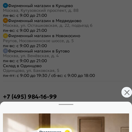
Фирменный магазин в Кунцево
Москва, Кутузовский проспект, д. 88
пн-вс: с 9:00 до 21:00
Фирменный магазин в Медведково
Москва, ул. Осташковская, д. 22, подъезд 6
пн-вс: с 9:00 до 21:00
Фирменный магазин в Новокосино
Реутов, Носовихинское шоссе, д. 5
пн-вс: с 9:00 до 21:00
Фирменный магазин в Бутово
Москва, ул. Венёвская, д. 4
пн-вс: с 9:00 до 21:00
Склад в Одинцово
Одинцово, ул. Баковская, 5
пн-пт: с 9:00 до 19:30
/
сб-вс: с 9:00 до 18:00
+7 (495) 984-16-99
Заказать звонок
Стать дилером