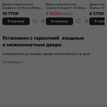
Дверь межкомнатная
Дверь межкомнатная
Дверь межк
Граффити-23 Эмаль Whitey,
Скинни-14 Винил П-23 (Белый),
Прима-2 Эк
без декора, глухая, без
глухая, скиновая
Melinga, глу
10 770
₽
3 803
₽
6 570
₽
5 070 ₽
стекла, без кромки, каркасно-
декора, кро
щитовая
филенчатая
В корзину
В корзину
В корз
Установим с гарантией входные
и межкомнатные двери
Специалисты установят двери качественно и в срок
Развернуть