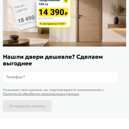
Расскажите о нас
Поделиться
Оцените магазин
ИКС 1340
© 2010—2026 Склад Дверей 169.RU
Нашли двери дешевле? Сделаем
Пользовательское соглашение
выгоднее
Политика обработки персональных данных
Карта сайта
Телефон*
В корзину
-
20 660
₽
Купить в 1 клик
Указывая свои данные, вы подтверждаете ознакомление c
Политикой обработки персональных данных
.
Отправить заявку
Каталог
Магазины
Позвонить
Написать
Корзина