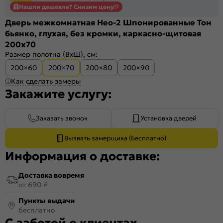
Нашли дешевле? Снизим цену!
Дверь межкомнатная Нео-2 Шпонированные Тон
бьянко, глухая, без кромки, каркасно-щитовая
200x70
Размер полотна (ВхШ), см:
200×60
200×70
200×80
200×90
Как сделать замеры
Закажите услугу:
Заказать звонок
Установка дверей
Вызвать замерщика (Бесплатно)
Информация о доставке:
Доставка вовремя
от 690 ₽
Пункты выдачи
бесплатно
С заботой о клиентах