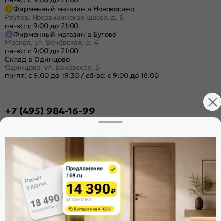
Фирменный магазин в Новокосино
Реутов, Носовихинское шоссе, д. 5
пн-вс: с 9:00 до 21:00
Фирменный магазин в Бутово
Москва, ул. Венёвская, д. 4
пн-вс: с 9:00 до 21:00
Склад в Одинцово
Одинцово, ул. Баковская, 5
пн-пт: с 9:00 до 19:30
/
сб-вс: с 9:00 до 18:00
+7 (495) 984-16-99
Заказать звонок
Стать дилером
Расскажите о нас
Поделиться
Оцените магазин