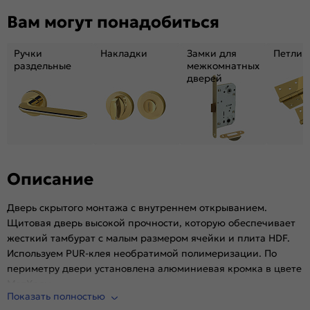
Вам могут понадобиться
Кромка:
Алюминиевая матовый хром
Поверхность:
Матовая
Ручки
Накладки
Замки для
Петли
Возможность покраски:
Да
раздельные
межкомнатных
Для влажных помещений:
Да
дверей
Наличие притвора:
Нет
Степень влагостойкости:
Высокая
Уровень шумоизоляции:
Высокий (26-32дБ)
Фрезеровка под замок:
Да (Защелка AGB магнитная черная)
Фрезеровка под петли:
Да (3 скрытые петли AGB)
Описание
Износостойкость:
Интенсивное использование
Пропускает свет:
Нет
Дверь скрытого монтажа с внутреннем открыванием.
Щитовая дверь высокой прочности, которую обеспечивает
Подходит под двухстворчатый проём:
Да
жесткий тамбурат с малым размером ячейки и плита HDF.
Гарантия (лет):
1.6
Используем PUR-клея необратимой полимеризации. По
Материал:
Материал каркаса: на основе
периметру двери установлена алюминиевая кромка в цвете
высококачественного соснового бруса и MDF,
МатХром
тамбурат, HDF
Показать полностью
Отделка