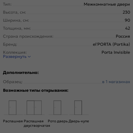
Тип:
Межкомнатные двери
Высота, см:
230
Ширина, см:
90
Толщина, мм:
42
Страна происхождения:
Россия
Бренд:
el’PORTA (Portika)
Коллекция:
Porta Invisible
Развернуть
Стиль:
Минимализм
Тип двери:
Глухая, Скрытая
Дополнительно:
Система открывания:
Классическая, Раздвижная
Образец:
в 1 магазинах
Конструкция двери:
Каркасно-щитовая
Возможные типы открывания:
Цвет:
Серый
Общий цвет:
Серый
Стекло:
Без стекла
Декор:
Без декора
Распашная
Распашная
Рото дверь
Дверь-купе
Вес, кг:
34.73
двустворчатая
Тип коробки:
INVISIBLE