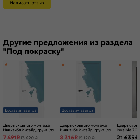
Написать отзыв
Другие предложения из раздела
"Под покраску"
Доставим завтра
Доставим завтра
Дверь скрытого монтажа
Дверь скрытого монтажа
Дверь скры
Инвизибл Инсайд, грунт (под
Инвизибл Инсайд, грунт (под
Invisible-700
окраску), полотно с
окраску), Грунт, кромка
окраску), л
7 491
₽
8 316
₽
21 635
₽
13 620 ₽
15 120 ₽
универсальным открыванием
алюминиевая черная
Грунт, кром