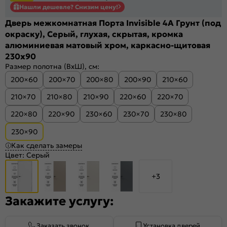
Нашли дешевле? Снизим цену!
Дверь межкомнатная Порта Invisible 4A Грунт (под
окраску), Серый, глухая, скрытая, кромка
алюминиевая матовый хром, каркасно-щитовая
230x90
Размер полотна (ВхШ), см:
200×60
200×70
200×80
200×90
210×60
210×70
210×80
210×90
220×60
220×70
220×80
220×90
230×60
230×70
230×80
230×90
Как сделать замеры
Цвет:
Серый
+3
Закажите услугу:
Заказать звонок
Установка дверей