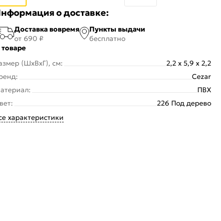
нформация о доставке:
Доставка вовремя
Пункты выдачи
от 690 ₽
бесплатно
 товаре
азмер (ШхВхГ), см:
2,2 x 5,9 x 2,2
ренд:
Cezar
атериал:
ПВХ
вет:
226 Под дерево
се характеристики