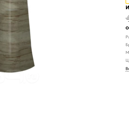
И
О
Р
Б
М
Ц
В