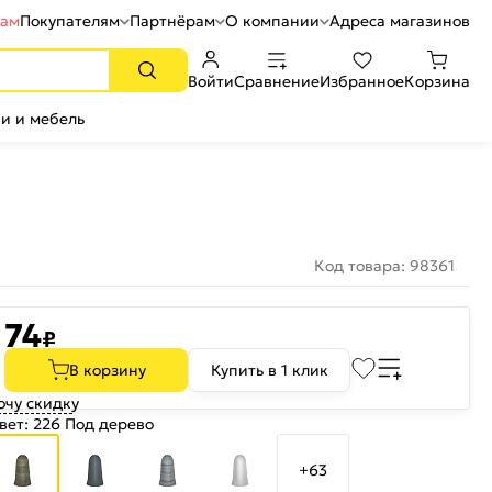
рам
Покупателям
Партнёрам
О компании
Адреса магазинов
Войти
Сравнение
Избранное
Корзина
и и мебель
Код товара: 98361
74
₽
В корзину
Купить в 1 клик
очу скидку
вет:
226 Под дерево
+63