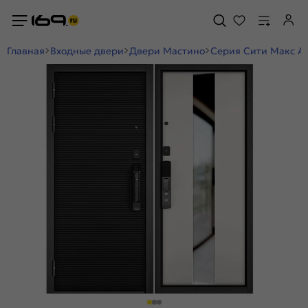
Главная
Входные двери
Двери Мастино
Серия Сити Макс А