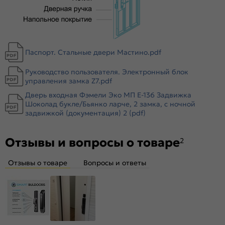
Тип коробки:
Открытый
Уплотнитель:
2 контура уплотнителей
Усиление:
8 гибов жесткости в коробе, 6 в полотне
Паспорт. Стальные двери Мастино.pdf
Утепление:
Базальтовая плита, пенополистирол
Утепление коробки:
Нет
Руководство пользователя. Электронный блок
Крепление:
Анкерные болты
управления замка Z7.pdf
Петли:
3 петли
Дверь входная Фэмели Эко МП E-136 Задвижка
Шоколад букле/Бьянко ларче, 2 замка, с ночной
Верхний замок:
Нет
задвижкой (документация) 2 (pdf)
Нижний
Guardian 3201, Опционально: Автоматический
замок:
электронный замок Z7(врезной замок
исполнительный механизм Guardian 3221)
Отзывы и вопросы о товаре
2
Класс замка:
4 класс
Отзывы о товаре
Вопросы и ответы
Класс шумоизоляции:
1 класс (более 32 дБ)
Цилиндр:
Цилиндровый механизм 55х(шток)
Накладка цилиндровая
Декоративная накладка (черная)
наружная:
Накладка цилиндровая
Декоративная накладка (черная)
внутренняя: