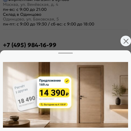
Москва, ул. Венёвская, д. 4
пн-вс: с 9:00 до 21:00
Склад в Одинцово
Одинцово, ул. Баковская, 5
пн-пт: с 9:00 до 19:30
/
сб-вс: с 9:00 до 18:00
+7 (495) 984-16-99
Заказать звонок
Стать дилером
Расскажите о нас
Поделиться
Оцените магазин
ИКС 1340
© 2010—2026 Склад Дверей 169.RU