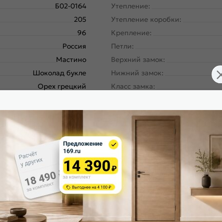
Б02-0164
Утепление:
205
Утепление коробки:
96
Крепление:
Россия
Петли:
Мастино
Верхний замок:
Шоколад букле
Нижний замок:
Орех грецкий
Класс замка:
Фэмели Эко МП
Класс шумоизоляции:
Левое
Цилиндр:
180
Накладка цилиндровая наружн
Металл-панель
Накладка цилиндровая внутрен
ургический завод, завод
Накладка сувальдная наружная
Северсталь; РФ
Накладка сувальдная внутренн
RL-4, Шоколад букле
Ручка:
Орех грецкий, E-135
Ночная задвижка:
Шоколад букле
Поворотник для ночной задвиж
70/104
Глазок: