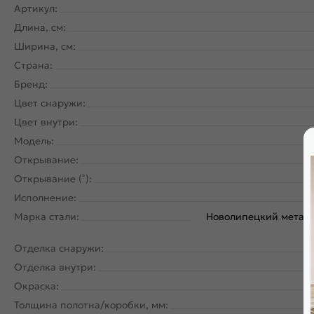
Артикул:
Длина, см:
Ширина, см:
Страна:
Бренд:
Цвет снаружи:
Цвет внутри:
Модель:
Открывание:
Открывание (˚):
Исполнение:
Марка стали:
Новолипецкий металл
Отделка снаружи:
Отделка внутри:
Окраска:
Толщина полотна/коробки, мм: