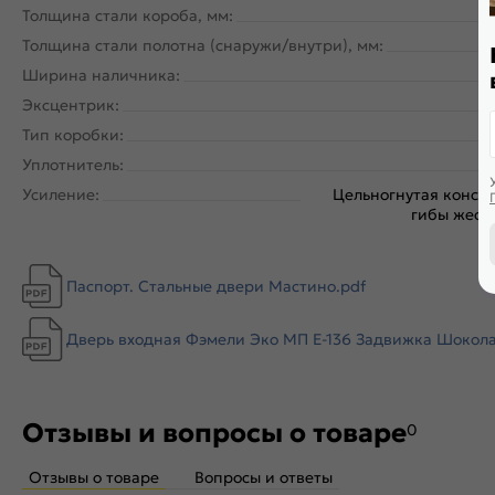
Толщина стали короба, мм:
Толщина стали полотна (снаружи/внутри), мм:
Ширина наличника:
Эксцентрик:
Тип коробки:
Уплотнитель:
Усиление:
Цельногнутая констр
гибы жестк
Паспорт. Стальные двери Мастино.pdf
Дверь входная Фэмели Эко МП E-136 Задвижка Шоколад 
Отзывы и вопросы о товаре
0
Отзывы о товаре
Вопросы и ответы