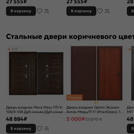
27 555
₽
27 555
₽
28
ночной задвижкой
зад
В корзину
В корзину
В
Стальные двери коричневого цве
5,0
Уценка
Дверь входная Мега Масс ПП X-
Дверь входная Optim Эконом
Две
108/X-108 Дуб коньяк/Дуб коньяк,
Антик Медь/Л-11 (ИталОрех), 1
МП 
2 замка, с ночной задвижкой
замок
Шок
48 884
₽
5 000
₽
48
12 870 ₽
зам
В корзину
В