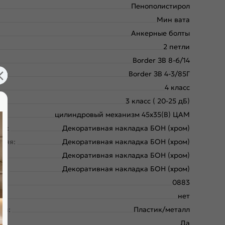
Пенополистирол
Мин вата
Анкерные болты
2 петли
Border ЗВ 8-6/14
Border ЗВ 4-3/85Г
4 класс
3 класс ( 20-25 дБ)
цилиндровый механизм 45х35(В) ЦАМ
ая:
Декоративная накладка БОН (хром)
няя:
Декоративная накладка БОН (хром)
:
Декоративная накладка БОН (хром)
яя:
Декоративная накладка БОН (хром)
0883
нет
ки:
Пластик/металл
Да