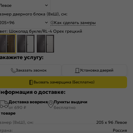
Левое
азмер дверного блока (ВхШ), см:
Как сделать замеры
205×96
вет:
Шоколад букле/RL-4 Орех грецкий
акажите услугу:
Заказать звонок
Установка дверей
Вызвать замерщика (Бесплатно)
нформация о доставке:
Доставка вовремя
Пункты выдачи
от 690 ₽
бесплатно
 товаре
азмер (ВхШ), см:
205 x 96 Левое
трана:
Россия