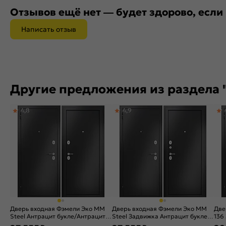
Отзывов ещё нет — будет здорово, если
Написать отзыв
Другие предложения из раздела 
4,8
4,9
Дверь входная Фэмели Эко ММ
Дверь входная Фэмели Эко ММ
Две
Steel Антрацит букле/Антрацит
Steel Задвижка Антрацит букле/
136
букле, 2 замка
Антрацит букле, 2 замка, с
Бья