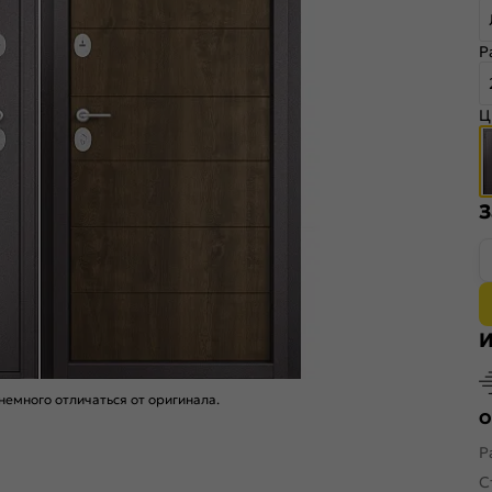
Р
Ц
З
И
емного отличаться от оригинала.
О
Р
С