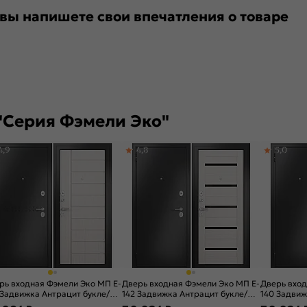
 вы напишете свои впечатления о товаре
"Серия Фэмели Эко"
4,9
4,8
5,0
рь входная Фэмели Эко МП E-
Дверь входная Фэмели Эко МП E-
Дверь вход
 Задвижка Антрацит букле/
142 Задвижка Антрацит букле/
140 Задвиж
нко ларче, 2 замка, с ночной
Бьянко ларче, 2 замка, с ночной
Бьянко лар