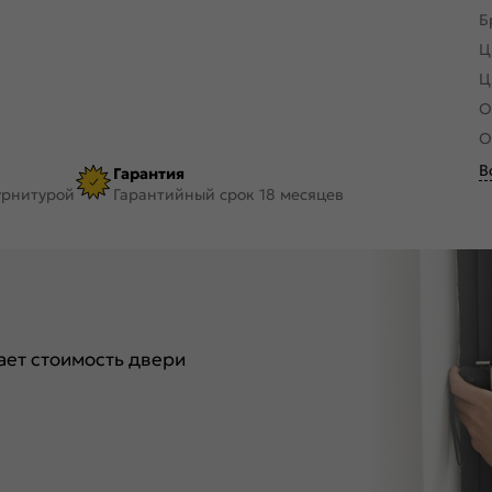
Б
Ц
Ц
О
О
В
Гарантия
урнитурой
Гарантийный срок 18 месяцев
ет стоимость двери