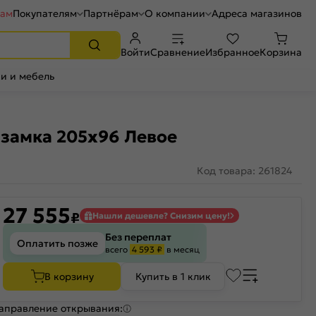
рам
Покупателям
Партнёрам
О компании
Адреса магазинов
Войти
Сравнение
Избранное
Корзина
и и мебель
 замка 205x96 Левое
Код товара: 261824
27 555
₽
Нашли дешевле? Снизим цену!
Без переплат
Оплатить позже
всего
4 593 ₽
в месяц
В корзину
Купить в 1 клик
аправление открывания: