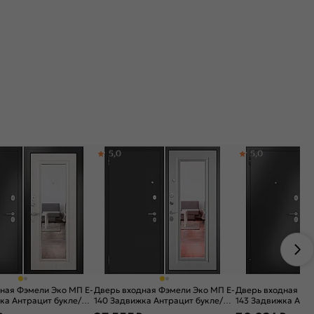
5,0
5,0
ная Фэмели Эко МП E-
Дверь входная Фэмели Эко МП E-
Дверь входная Фэ
ка Антрацит букле/
140 Задвижка Антрацит букле/
143 Задвижка Антр
че, с зеркалом, 2
Белый ларче, с зеркалом, 2
Белый ларче, 2 зам