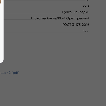
есть
Ручка, накладки
Шоколад букле/RL-4 Орех грецкий
ГОСТ 31173-2016
52.6
ия) 2 (pdf)