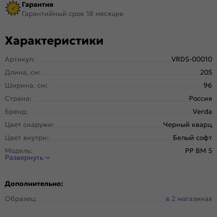
Гарантия
Гарантийный срок 18 месяцев
Характеристики
Артикул:
VRDS-00010
Длина, см:
205
Ширина, см:
96
Страна:
Россия
Бренд:
Verda
Цвет снаружи:
Черный кварц
Цвет внутри:
Белый софт
Модель:
PP BM 5
Развернуть
Открывание:
Левое
Открывание (˚):
160
Дополнительно:
Исполнение:
Панель-панель
Образец:
в 2 магазинах
Марка
Высококачественная конструкционная
стали:
углеродистая сталь (08пс).