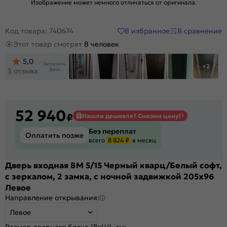
Изображение может немного отличаться от оригинала.
В избранное
В сравнение
Код товара: 740674
Этот товар смотрят
8 человек
5,0
Загрузить
+2
фото
3 отзыва
52 940
₽
Нашли дешевле? Снизим цену!
Без переплат
Оплатить позже
всего
8 824 ₽
в месяц
Дверь входная BM 5/15 Черный кварц/Белый софт,
с зеркалом, 2 замка, с ночной задвижкой 205x96
Левое
Направление открывания:
Левое
Размер дверного блока (ВхШ), см: