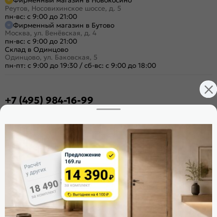
Фирменный магазин в Новокосино
Реутов, Носовихинское шоссе, д. 5
пн-вс: с 9:00 до 21:00
Фирменный магазин в Бутово
Москва, ул. Венёвская, д. 4
пн-вс: с 9:00 до 21:00
Склад в Одинцово
Одинцово, ул. Баковская, 5
пн-пт: с 9:00 до 19:30
/
сб-вс: с 9:00 до 18:00
+7 (495) 984-16-99
Заказать звонок
Стать дилером
Расскажите о нас
Поделиться
Оцените магазин
ИКС 1340