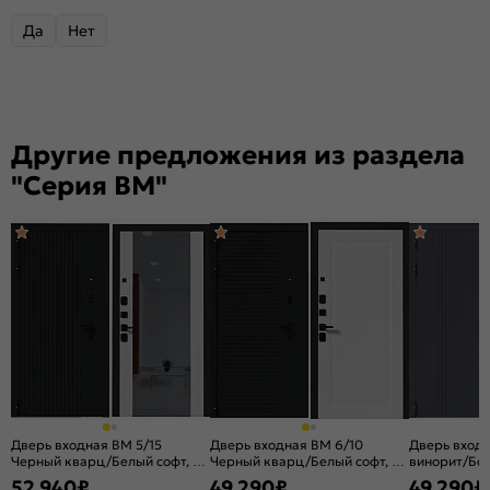
Да
Нет
Другие предложения из раздела
"Серия BM"
Дверь входная BM 5/15
Дверь входная BM 6/10
Дверь вход
Черный кварц/Белый софт, с
Черный кварц/Белый софт, 2
винорит/Бел
зеркалом, 2 замка, с ночной
замка, с ночной задвижкой
с ночной за
52 940
₽
49 290
₽
49 290
₽