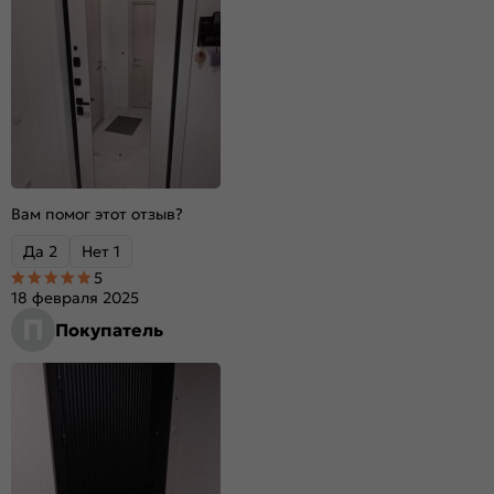
Цвет:
Черный кварц/Белый софт
Качество:
ГОСТ 31173-2016
Вес, кг:
85
Стекло:
Зеркало
Вам помог этот отзыв?
Да
2
Нет
1
5
18 февраля 2025
П
Покупатель