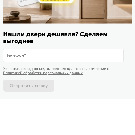
ИКС 1340
© 2010—2026 Склад Дверей 169.RU
Нашли двери дешевле? Сделаем
Пользовательское соглашение
выгоднее
Политика обработки персональных данных
Телефон*
Карта сайта
В корзину
-
49 290
₽
Купить в 1 клик
Указывая свои данные, вы подтверждаете ознакомление c
Политикой обработки персональных данных
.
Отправить заявку
Каталог
Магазины
Позвонить
Написать
Корзина
На информационном ресурсе
применяются
куки
и рекомендательные технологии