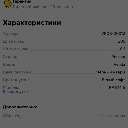
Гарантия
Гарантийный срок 18 месяцев
Характеристики
Артикул:
VRDS-00012
Длина, см:
205
Ширина, см:
86
Страна:
Россия
Бренд:
Verda
Цвет снаружи:
Черный кварц
Цвет внутри:
Белый софт
Модель:
PP BM 6
Развернуть
Открывание:
Левое
Открывание (˚):
160
Дополнительно:
Исполнение:
Панель-панель
Образец:
в 1 магазинах
Марка
Высококачественная конструкционная
стали:
углеродистая сталь (08пс).