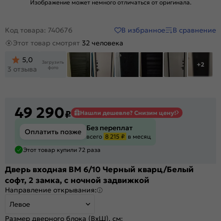
Изображение может немного отличаться от оригинала.
В избранное
В сравнение
Код товара: 740676
Этот товар смотрят
32 человека
5,0
Загрузить
+2
фото
3 отзыва
49 290
₽
Нашли дешевле? Снизим цену!
Без переплат
Оплатить позже
всего
8 215 ₽
в месяц
Этот товар купили 72 раза
Дверь входная BM 6/10 Черный кварц/Белый
софт, 2 замка, с ночной задвижкой
Направление открывания:
Левое
Размер дверного блока (ВхШ), см: