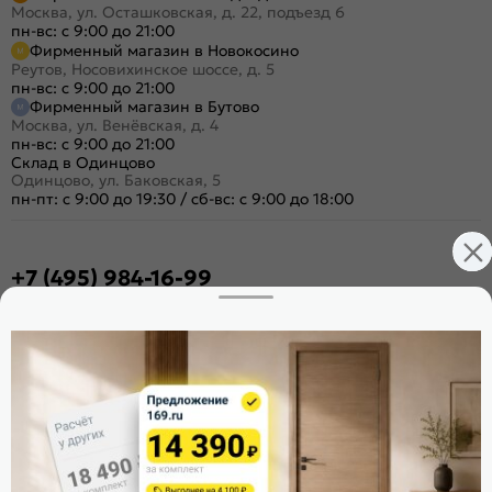
Москва, ул. Осташковская, д. 22, подъезд 6
пн-вс: с 9:00 до 21:00
Фирменный магазин в Новокосино
Реутов, Носовихинское шоссе, д. 5
пн-вс: с 9:00 до 21:00
Фирменный магазин в Бутово
Москва, ул. Венёвская, д. 4
пн-вс: с 9:00 до 21:00
Склад в Одинцово
Одинцово, ул. Баковская, 5
пн-пт: с 9:00 до 19:30
/
сб-вс: с 9:00 до 18:00
+7 (495) 984-16-99
Заказать звонок
Стать дилером
Расскажите о нас
Поделиться
Оцените магазин