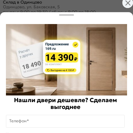
Склад в Одинцово
Одинцово, ул. Баковская, 5
пн-пт: с 9:00 до 19:30
/
сб-вс: с 9:00 до 18:00
+7 (495) 984-16-99
Заказать звонок
Стать дилером
Расскажите о нас
Поделиться
Оцените магазин
Нашли двери дешевле? Сделаем
ИКС 1340
выгоднее
© 2010—2026 Склад Дверей 169.RU
Телефон*
Пользовательское соглашение
На информационном ресурсе
применяются
куки
и рекомендательные