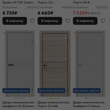
Браво-29 ПЭТ Cream
Порта-222
Порта-50 B
Silk, остекленная,
Полипропилен, Arctic
Полипропилен, Nardo
В наличии
851267
В наличии
848824
В наличии
1022352
magic fog, без кромки,
Wood, остекленная,
Grey, глухая, каркасно-
6 720
₽
6 660
₽
7 525
₽
9 406 ₽
царговая
царговая
щитовая
В корзину
В корзину
В корзину
Доставим завтра
Доставим завтра
Доставим завтра
Дверь межкомнатная
Дверь межкомнатная
Дверь межкомнатная
Граффити-23.Д Винил
Порта-52 4AB
Граффити-5 Эмаль
Grey Pro, глухая,
Полипропилен, Alpik
Grace, без декора,