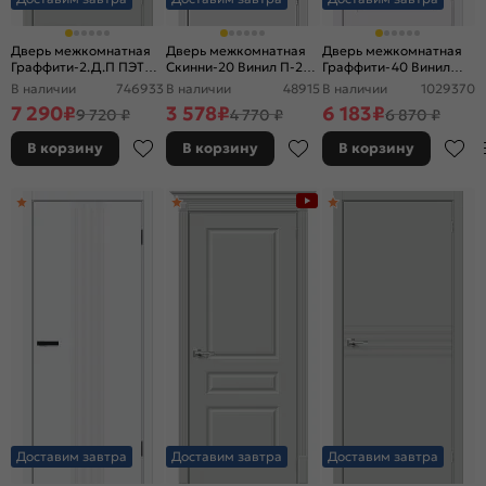
Дверь межкомнатная
Дверь межкомнатная
Дверь межкомнатная
Граффити-2.Д.П ПЭТ
Скинни-20 Винил П-23
Граффити-40 Винил
Grey Silk, глухая,
(Белый), глухая,
White Pro, глухая,
В наличии
746933
В наличии
48915
В наличии
1029370
каркасно-щитовая
скиновая
каркасно-щитовая
7 290
₽
3 578
₽
6 183
₽
9 720 ₽
4 770 ₽
6 870 ₽
В корзину
В корзину
В корзину
Доставим завтра
Доставим завтра
Доставим завтра