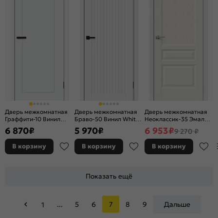
Дверь межкомнатная
Дверь межкомнатная
Дверь межкомнатная
Граффити-10 Винил
Браво-50 Винил White
Неоклассик-35 Эмалит
White Pro, глухая,
Pro, глухая, каркасно-
White Matt,
6 870
₽
5 970
₽
6 953
₽
9 270 ₽
каркасно-щитовая
щитовая
остекленная, white
сrystal, кромка нет,
В корзину
В корзину
В корзину
филенчатая
Показать ещё
...
5
6
7
8
9
Дальше
1