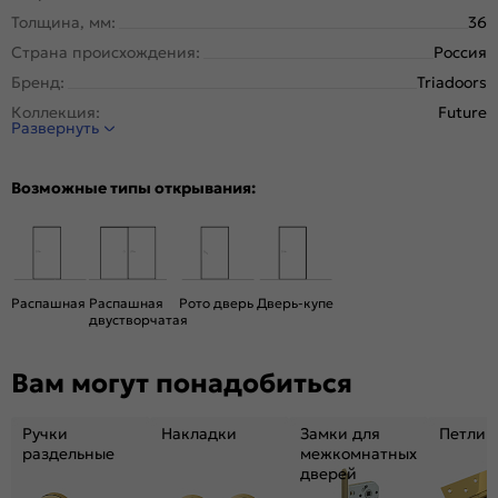
Толщина, мм:
36
Страна происхождения:
Россия
Бренд:
Triadoors
Коллекция:
Future
Развернуть
Стиль:
Модерн
Тип двери:
Глухая
Возможные типы открывания:
Система открывания:
Раздвижная, Классическая
Конструкция двери:
Царговая
Цвет:
Дуб винчестер серый
Общий цвет:
Серый
Распашная
Распашная
Рото дверь
Дверь-купе
двустворчатая
Вес, кг:
28
Размер упаковки:
201* 91 *4,6
Вам могут понадобиться
Тип коробки:
с уплотнителем
Тип погонажных изделий:
Телескопический, компланарный
Ручки
Накладки
Замки для
Петли
Кромка:
Нет
раздельные
межкомнатных
дверей
Поверхность:
гладкая, матовая