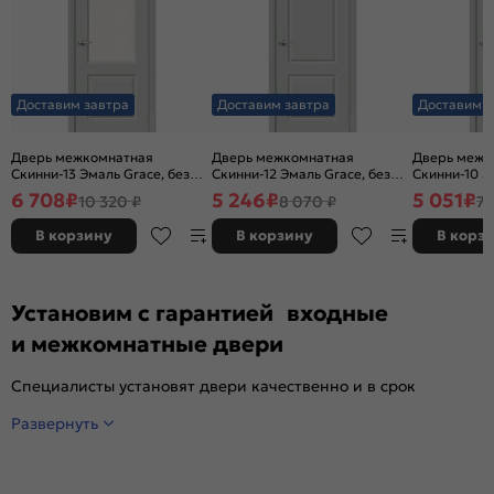
Доставим завтра
Доставим завтра
Доставим з
Дверь межкомнатная
Дверь межкомнатная
Дверь межк
Скинни-13 Эмаль Grace, без
Скинни-12 Эмаль Grace, без
Скинни-10 Э
декора, остекленная, white
декора, глухая, без стекла,
декора, глух
6 708
₽
5 246
₽
5 051
₽
10 320 ₽
8 070 ₽
7 
сrystal, без кромки, скиновая
без кромки, скиновая
без кромки,
В корзину
В корзину
В корз
Установим с гарантией входные
и межкомнатные двери
Специалисты установят двери качественно и в срок
Развернуть