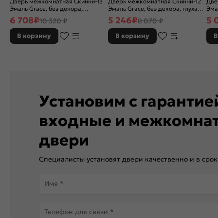
Дверь межкомнатная Скинни-13
Дверь межкомнатная Скинни-12
Две
Эмаль Grace, без декора,
Эмаль Grace, без декора, глухая,
Эма
остекленная, white сrystal, без
без стекла, без кромки, скиновая
без
6 708
₽
5 246
₽
5 
10 320 ₽
8 070 ₽
кромки, скиновая
В корзину
В корзину
В
Установим с гаранти
входные и межкомна
двери
Специалисты установят двери качественно и в срок
Имя *
Телефон для связи *