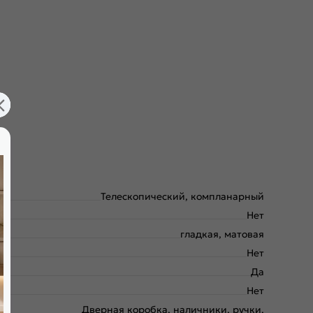
Телескопический, компланарный
Нет
гладкая, матовая
Нет
Да
Нет
Дверная коробка, наличники, ручки.