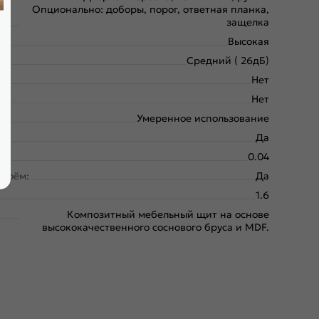
Опционально: доборы, порог, ответная планка,
защелка
Высокая
Средний ( 26дБ)
Нет
Нет
Умеренное использование
Да
0.04
проём:
Да
1.6
Композитный мебельный щит на основе
высококачественного соснового бруса и MDF.