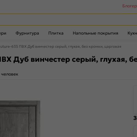
Блоге
ери
Фурнитура
Плитка
Напольные покрытия
Кухн
ture-635 ПВХ Дуб винчестер серый, глухая, без кромки, царговая
ВХ Дуб винчестер серый, глухая, б
 человек
З