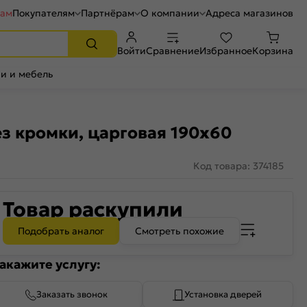
рам
Покупателям
Партнёрам
О компании
Адреса магазинов
Войти
Сравнение
Избранное
Корзина
и и мебель
ез кромки, царговая 190x60
Код товара: 374185
Товар раскупили
Подобрать аналог
Смотреть похожие
акажите услугу:
Заказать звонок
Установка дверей