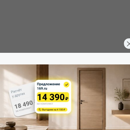
FD6351254
Тип погонажных изделий:
Межкомнатные двери
Кромка:
190
Поверхность:
60
Возможность покраски:
36
Для влажных помещений:
Россия
Наличие притвора:
Triadoors
Принадлежности, необходимые