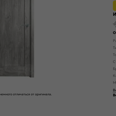
И
О
Р
Т
Т
С
Б
К
М
В
емного отличаться от оригинала.
В