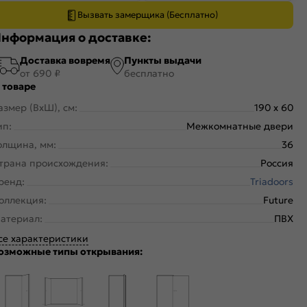
Вызвать замерщика (Бесплатно)
нформация о доставке:
Доставка вовремя
Пункты выдачи
от 690 ₽
бесплатно
 товаре
азмер (ВхШ), см:
190 x 60
ип:
Межкомнатные двери
олщина, мм:
36
трана происхождения:
Россия
ренд:
Triadoors
оллекция:
Future
атериал:
ПВХ
се характеристики
озможные типы открывания: