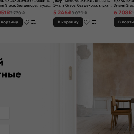
рь межкомнатная Скинни-10
Дверь межкомнатная Скинни-14
Дверь межк
ль Grace, без декора, глухая,
Эмаль Grace, без декора, глухая,
Эмаль Grac
 стекла, без кромки, скиновая
без стекла, без кромки, скиновая
остекленная
051
₽
5 246
₽
6 708
₽
7 770 ₽
8 070 ₽
кромки, ск
 корзину
В корзину
В корз
ей
тные